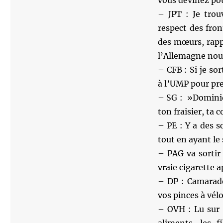
vous devinez pou
– JPT : Je tro
respect des fron
des mœurs, rappe
l’Allemagne nous
– CFB : Si je s
à l’UMP pour p
– SG : »Dominiqu
ton fraisier, ta 
– PE : Y a des s
tout en ayant le 
– PAG va sortir
vraie cigarette a
– DP : Camarade
vos pinces à vél
– OVH : Lu sur 