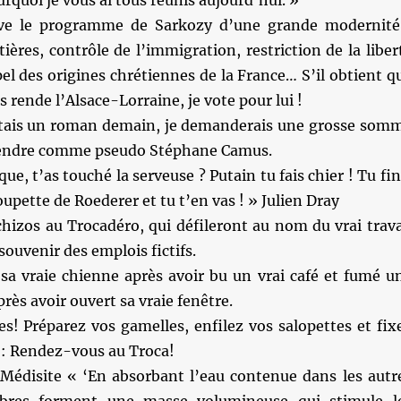
rquoi je vous ai tous réunis aujourd’hui. »
uve le programme de Sarkozy d’une grande modernité
tières, contrôle de l’immigration, restriction de la liber
l des origines chrétiennes de la France… S’il obtient q
 rende l’Alsace-Lorraine, je vote pour lui !
ortais un roman demain, je demanderais une grosse som
rendre comme pseudo Stéphane Camus.
e, t’as touché la serveuse ? Putain tu fais chier ! Tu fin
coupette de Roederer et tu t’en vas ! » Julien Dray
chizos au Trocadéro, qui défileront au nom du vrai trava
souvenir des emplois fictifs.
 sa vraie chienne après avoir bu un vrai café et fumé u
près avoir ouvert sa vraie fenêtre.
s! Préparez vos gamelles, enfilez vos salopettes et fix
o: Rendez-vous au Troca!
Médisite « ‘En absorbant l’eau contenue dans les autr