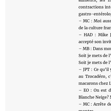
aliments, les 
contractions int
gastro-entérolo
– MC : Moi aussi
de la culture f
– HAD : Mike J
accepté son invit
– MB : Dans mon 
Soit je mets de 
Soit je mets de l’
– JPT : Ce qu’il
au Trocadéro, c
macarons chez La
– EO : On est d
Blanche Neige?
– MC : Arrête de