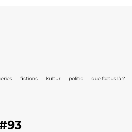
eries
fictions
kultur
politic
que fœtus là ?
 #93