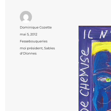
Auteur
Dominique Cozette
Publié
mai 5, 2012
le
Catégories
Fessebouqueries
Étiquettes
moi président
,
Sables
d'Olonnes