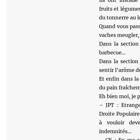
Ils ont install
fruits et légume
du tonnerre au lo
Quand vous passe
vaches meugler, 
Dans la section
barbecue…
Dans la section
sentir l’arôme d
Et enfin dans la 
du pain fraîchem
Eh bien moi, je 
– JPT : Etrange
Droite Populaire
à vouloir deve
indemnités…