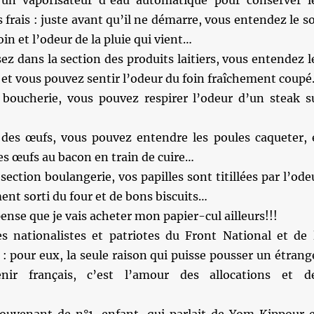
é un vaporisateur d’eau automatique pour conserver l
s frais : juste avant qu’il ne démarre, vous entendez le s
in et l’odeur de la pluie qui vient…
z dans la section des produits laitiers, vous entendez l
et vous pouvez sentir l’odeur du foin fraîchement coup
 boucherie, vous pouvez respirer l’odeur d’un steak s
 des œufs, vous pouvez entendre les poules caqueter, 
es œufs au bacon en train de cuire…
section boulangerie, vos papilles sont titillées par l’ode
ent sorti du four et de bons biscuits…
pense que je vais acheter mon papier-cul ailleurs!!!
s nationalistes et patriotes du Front National et de 
 : pour eux, la seule raison qui puisse pousser un étrang
nir français, c’est l’amour des allocations et d