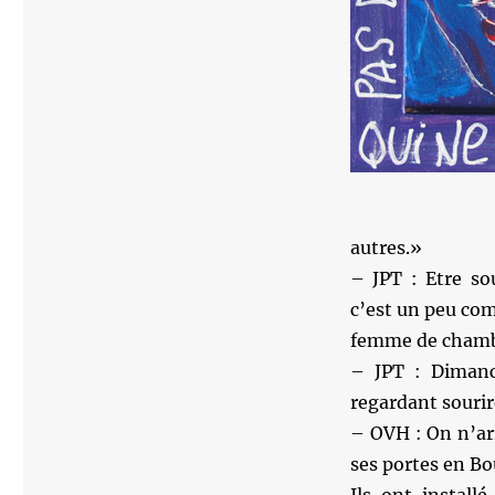
autres.»
– JPT : Etre so
c’est un peu c
femme de chambr
– JPT : Dimanc
regardant souri
– OVH : On n’arr
ses portes en B