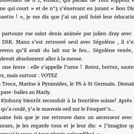
uvenant de n°1, enfant, qui parlait de Yom Kippour 
e qui court » et de n°3 s’énervant en jurant « Bon Di
sette ! », je me dis que j’ai un poil foiré leur éducati
partouze rue saint denis animée par julien dray avec 
e DSK. Manu s’est retrouvé seul avec Ségolène , il s’e
venu qu’il avait du lait sur le feu… Ségolène vexée,
devait absolument aller à la messe.
 une fente : elle s’appelle l’urne ! Rotez, bottez, saute
ez, mais surtout : VOTEZ
 Troca, Marine à Pyramides, le PS à St Germain. Demai
 pare-balles au Marly.
 #Johnny bientôt reconduit à la frontière suisse! Après 
 qu’a coulé, y’a le mauvais oeil sur le Fouquet’s…
aine fois que je me retrouve dans un ascenseur avec
nues, je les regarde tous et je leur dis: « J’imagine q