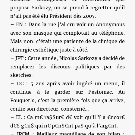
propose Sarkozy, on se prend à regretter qu’il
n’ait pas été élu Président dès 2007.
– EN : Dans la rue j’ai cru voir un Anonymous
avec son masque qui complotait au téléphone.
Mais non, c’était une patiente de la clinique de
chirurgie esthétique juste à côté.
– JPT : Cette année, Nicolas Sarkozy a décidé de
remplacer les discours politiques par des
sketches.
– DC : 5 ans après avoir ingéré un menu, il
continue à le garder sur l’estomac. Au
Fouquet’s, c’est la première fois que ça arrive,
confie son directeur, consterné…
– EL : Ça m€ ra$$ur€ d€ voir qu’il ¥ a €ncor€
d€$ g€n$ qui n€ p€n$€nt pa$ qu’à l’arg€nt.
– JPCM : Meilleur maquillage de son bilan :