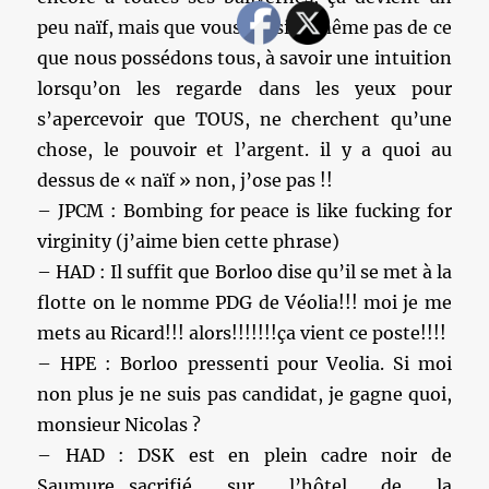
peu naïf, mais que vous n’usiez même pas de ce
que nous possédons tous, à savoir une intuition
lorsqu’on les regarde dans les yeux pour
s’apercevoir que TOUS, ne cherchent qu’une
chose, le pouvoir et l’argent. il y a quoi au
dessus de « naïf » non, j’ose pas !!
– JPCM : Bombing for peace is like fucking for
virginity (j’aime bien cette phrase)
– HAD : Il suffit que Borloo dise qu’il se met à la
flotte on le nomme PDG de Véolia!!! moi je me
mets au Ricard!!! alors!!!!!!!ça vient ce poste!!!!
– HPE : Borloo pressenti pour Veolia. Si moi
non plus je ne suis pas candidat, je gagne quoi,
monsieur Nicolas ?
– HAD : DSK est en plein cadre noir de
Saumure…sacrifié sur l’hôtel de la