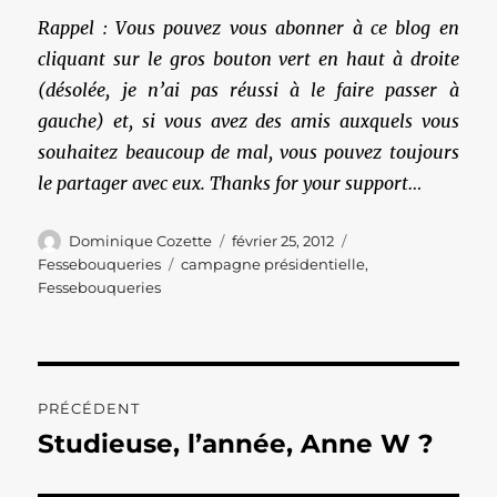
Rappel : Vous pouvez vous abonner à ce blog en
cliquant sur le gros bouton vert en haut à droite
(désolée, je n’ai pas réussi à le faire passer à
gauche) et, si vous avez des amis auxquels vous
souhaitez beaucoup de mal, vous pouvez toujours
le partager avec eux. Thanks for your support…
Auteur
Publié
Catégories
Dominique Cozette
février 25, 2012
le
Étiquettes
Fessebouqueries
campagne présidentielle
,
Fessebouqueries
Navigation
PRÉCÉDENT
de
Studieuse, l’année, Anne W ?
Publication
précédente :
l’article