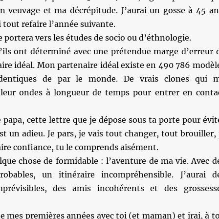
on veuvage et ma décrépitude. J’aurai un gosse à 45 an
i tout refaire l’année suivante.
 portera vers les études de socio ou d’éthnologie.
qu’ils ont déterminé avec une prétendue marge d’erreur 
re idéal. Mon partenaire idéal existe en 490 786 modèl
identiques de par le monde. De vrais clones qui 
leur ondes à longueur de temps pour entrer en conta
 papa, cette lettre que je dépose sous ta porte pour évit
t un adieu. Je pars, je vais tout changer, tout brouiller, 
aire confiance, tu le comprends aisément.
elque chose de formidable : l’aventure de ma vie. Avec d
robables, un itinéraire incompréhensible. J’aurai d
révisibles, des amis incohérents et des grossess
l de mes premières années avec toi (et maman) et irai, à t