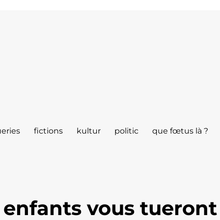
eries
fictions
kultur
politic
que fœtus là ?
 enfants vous tueront