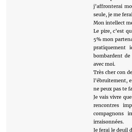
j’affronterai m
seule, je me fera
Mon intellect me
Le pire, c’est 
5% mon partenai
pratiquement 
bombardent de 
avec moi.
Très cher con de
l’ébruitement, es
ne peux pas te f
Je vais vivre qu
rencontres imp
compagnons imp
irraisonnées.
Je ferai le deui