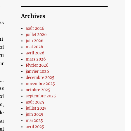
e
Archives
as
août 2026
juillet 2026
hi
juin 2026
i
mai 2026
avril 2026
tu
mars 2026
ur
février 2026
janvier 2026
décembre 2025
 …
novembre 2025
es
octobre 2025
oi
septembre 2025
août 2025
s,
juillet 2025
de
juin 2025
ai
mai 2025
avril 2025
el