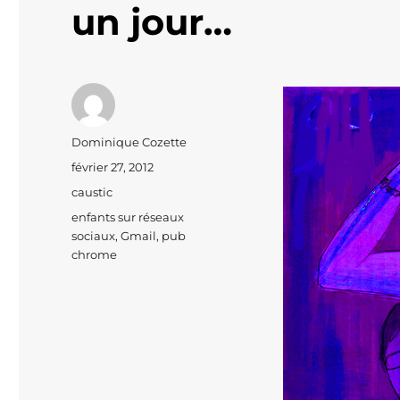
un jour…
Auteur
Dominique Cozette
Publié
février 27, 2012
le
Catégories
caustic
Étiquettes
enfants sur réseaux
sociaux
,
Gmail
,
pub
chrome