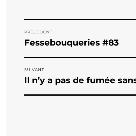
Navigation
PRÉCÉDENT
de
Fessebouqueries #83
Publication
précédente :
l’article
SUIVANT
Il n’y a pas de fumée sans
Publication
suivante :