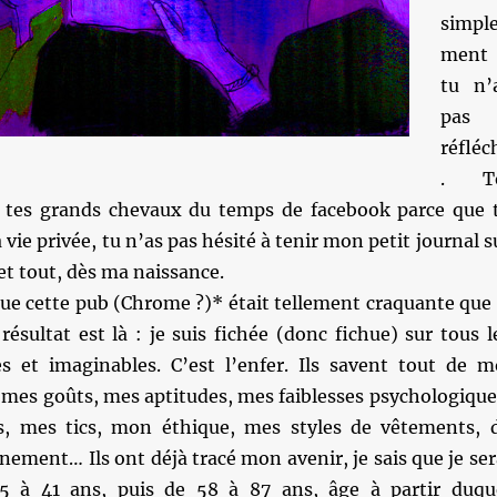
simpl
ment
tu n’
pas
réfléc
. To
 tes grands chevaux du temps de facebook parce que 
 vie privée, tu n’as pas hésité à tenir mon petit journal s
et tout, dès ma naissance.
que cette pub (Chrome ?)* était tellement craquante que
 résultat est là : je suis fichée (donc fichue) sur tous l
les et imaginables. C’est l’enfer. Ils savent tout de m
 mes goûts, mes aptitudes, mes faiblesses psychologique
s, mes tics, mon éthique, mes styles de vêtements, 
inement… Ils ont déjà tracé mon avenir, je sais que je ser
5 à 41 ans, puis de 58 à 87 ans, âge à partir duqu