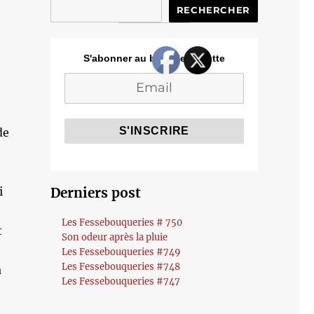
RECHERCHER
S'abonner au blog de Cozette
de
i
Derniers post
Les Fessebouqueries # 750
t
Son odeur après la pluie
Les Fessebouqueries #749
Les Fessebouqueries #748
a
Les Fessebouqueries #747