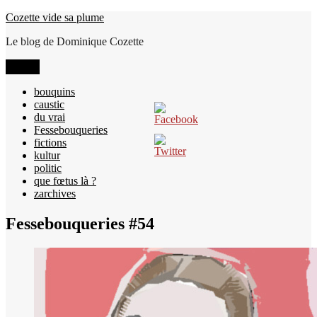
Aller
Cozette vide sa plume
au
Le blog de Dominique Cozette
contenu
Menu
bouquins
caustic
du vrai
Fessebouqueries
fictions
kultur
politic
que fœtus là ?
zarchives
Fessebouqueries #54