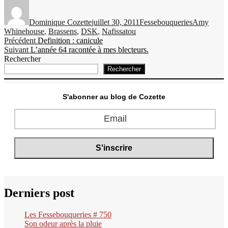
Auteur
Publié
Catégories
Étiquettes
le
Dominique Cozette
juillet 30, 2011
Fessebouqueries
Amy
Whinehouse
,
Brassens
,
DSK
,
Nafissatou
Navigation
Publication
Précédent
Definition : canicule
Publication
précédente :
Suivant
L’année 64 racontée à mes blecteurs.
de
suivante :
Rechercher
l’article
Rechercher
S'abonner au blog de Cozette
Derniers post
Les Fessebouqueries # 750
Son odeur après la pluie