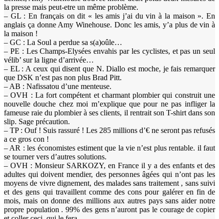
la presse mais peut-etre un même problème.
– GL : En français on dit « les amis j’ai du vin à la maison ». En
anglais ça donne Amy Winehouse. Donc les amis, y’a plus de vin à
la maison !
– GC : La Soul a perdue sa s(a)oûle…
– PE : Les Champs-Elysées envahis par les cyclistes, et pas un seul
vélib’ sur la ligne d’arrivée…
– EL : A ceux qui disent que N. Diallo est moche, je fais remarquer
que DSK n’est pas non plus Brad Pitt.
– AB : Nafissatou d’une menteuse.
– OVH : La fort compétent et charmant plombier qui construit une
nouvelle douche chez moi m’explique que pour ne pas infliger la
fameuse raie du plombier à ses clients, il rentrait son T-shirt dans son
slip. Sage précaution.
– TP : Ouf ! Suis rassuré ! Les 285 millions d’€ ne seront pas refusés
a ce gros con !
– AR : les économistes estiment que la vie n’est plus rentable. il faut
se tourner vers d’autres solutions.
– OVH : Monsieur SARKOZY, en France il y a des enfants et des
adultes qui doivent mendier, des personnes âgées qui n’ont pas les
moyens de vivre dignement, des malades sans traitement , sans suivi
et des gens qui travaillent comme des cons pour galérer en fin de
mois, mais on donne des millions aux autres pays sans aider notre
propre population . 99% des gens n’auront pas le courage de copier
et coller ceci, qui le fera