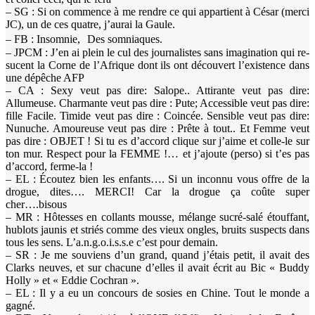
– SG : Si on commence à me rendre ce qui appartient à César (merci
JC), un de ces quatre, j’aurai la Gaule.
– FB : Insomnie, Des somniaques.
– JPCM : J’en ai plein le cul des journalistes sans imagination qui re-
sucent la Corne de l’Afrique dont ils ont découvert l’existence dans
une dépêche AFP
– CA : Sexy veut pas dire: Salope.. Attirante veut pas dire:
Allumeuse. Charmante veut pas dire : Pute; Accessible veut pas dire:
fille Facile. Timide veut pas dire : Coincée. Sensible veut pas dire:
Nunuche. Amoureuse veut pas dire : Prête à tout.. Et Femme veut
pas dire : OBJET ! Si tu es d’accord clique sur j’aime et colle-le sur
ton mur. Respect pour la FEMME !… et j’ajoute (perso) si t’es pas
d’accord, ferme-la !
– EL : Écoutez bien les enfants…. Si un inconnu vous offre de la
drogue, dites…. MERCI! Car la drogue ça coûte super
cher….bisous
– MR : Hôtesses en collants mousse, mélange sucré-salé étouffant,
hublots jaunis et striés comme des vieux ongles, bruits suspects dans
tous les sens. L’a.n.g.o.i.s.s.e c’est pour demain.
– SR : Je me souviens d’un grand, quand j’étais petit, il avait des
Clarks neuves, et sur chacune d’elles il avait écrit au Bic « Buddy
Holly » et « Eddie Cochran ».
– EL : Il y a eu un concours de sosies en Chine. Tout le monde a
gagné.