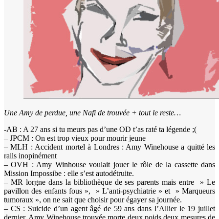
Une Amy de perdue, une Nafi de trouvée + tout le reste…
-AB : A 27 ans si tu meurs pas d’une OD t’as raté ta légende ;(
– JPCM : On est trop vieux pour mourir jeune
– MLH : Accident mortel à Londres : Amy Winehouse a quitté les
rails inopinément
– OVH : Amy Winhouse voulait jouer le rôle de la cassette dans
Mission Impossibe : elle s’est autodétruite.
– MR lorgne dans la bibliothèque de ses parents mais entre » Le
pavillon des enfants fous », » L’anti-psychiatrie » et » Marqueurs
tumoraux », on ne sait que choisir pour égayer sa journée.
– CS : Suicide d’un agent âgé de 59 ans dans l’Allier le 19 juillet
dernier, Amy Winehouse trouvée morte deux poids deux mesures de