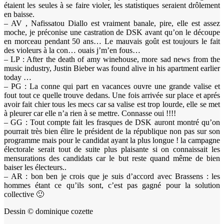
étaient les seules à se faire violer, les statistiques seraient drôlement
en baisse.
– AV , Nafissatou Diallo est vraiment banale, pire, elle est assez
moche, je préconise une castration de DSK avant qu’on le découpe
en morceau pendant 50 ans… Le mauvais goût est toujours le fait
des violeurs à la con… ouais j’m’en fous…
– LP : After the death of amy winehouse, more sad news from the
music industry, Justin Bieber was found alive in his apartment earlier
today …
– PG : La conne qui part en vacances ouvre une grande valise et
fout tout ce quelle trouve dedans. Une fois arrivée sur place et aprés
avoir fait chier tous les mecs car sa valise est trop lourde, elle se met
à pleurer car elle n’a rien à se mettre. Connasse oui !!!!
– GG : Tout compte fait les frasques de DSK auront montré qu’on
pourrait très bien élire le président de la république non pas sur son
programme mais pour le candidat ayant la plus longue ! la campagne
électorale serait tout de suite plus plaisante si on connaissait les
mensurations des candidats car le but reste quand même de bien
baiser les électeurs..
– AR : bon ben je crois que je suis d’accord avec Brassens : les
hommes étant ce qu’ils sont, c’est pas gagné pour la solution
collective 🙂
Dessin © dominique cozette