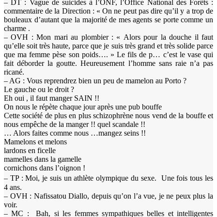
– DT : Vague de suicides à l’ONF, l’Office National des Forêts :
commentaire de la Direction : « On ne peut pas dire qu’il y a trop de
bouleaux d’autant que la majorité de mes agents se porte comme un
charme .
– OVH : Mon mari au plombier : « Alors pour la douche il faut
qu’elle soit très haute, parce que je suis très grand et très solide parce
que ma femme pèse son poids…. » Le fils de p… c’est le vase qui
fait déborder la goutte. Heureusement l’homme sans raie n’a pas
ricané.
– AG : Vous reprendrez bien un peu de mamelon au Porto ?
Le gauche ou le droit ?
Eh oui , il faut manger SAIN !!
On nous le répète chaque jour après une pub bouffe
Cette société de plus en plus schizophrène nous vend de la bouffe et
nous empêche de la manger !! quel scandale !!
… Alors faites comme nous …mangez seins !!
Mamelons et melons
lardons en ficelle
mamelles dans la gamelle
cornichons dans l’oignon !
– TP : Moi, je suis un athlète olympique du sexe. Une fois tous les
4 ans.
– OVH : Nafissatou Diallo, depuis qu’on l’a vue, je ne peux plus la
voir.
– MC : Bah, si les femmes sympathiques belles et intelligentes