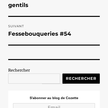
précédente :
gentils
l’article
SUIVANT
Fessebouqueries #54
Publication
suivante :
Rechercher
RECHERCHER
S'abonner au blog de Cozette