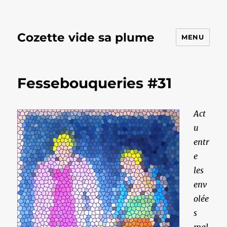
Cozette vide sa plume
MENU
Fessebouqueries #31
Act
u
entr
e
les
env
olée
s