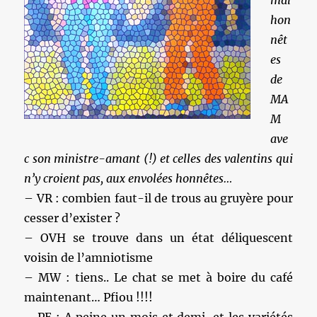
mal
hon
nêt
es
de
MA
M
ave
c son ministre-amant (!) et celles des valentins qui
n’y croient pas, aux envolées honnêtes…
– VR : combien faut-il de trous au gruyère pour
cesser d’exister ?
– OVH se trouve dans un état déliquescent
voisin de l’amniotisme
– MW : tiens.. Le chat se met à boire du café
maintenant… Pfiou !!!!