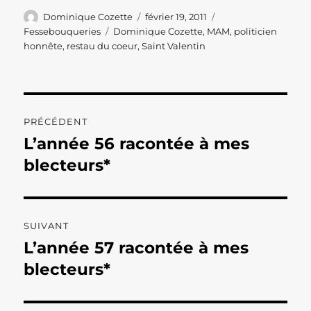
Auteur
Publié
Catégories
Dominique Cozette
février 19, 2011
le
Étiquettes
Fessebouqueries
Dominique Cozette
,
MAM
,
politicien
honnête
,
restau du coeur
,
Saint Valentin
Navigation
PRÉCÉDENT
de
L’année 56 racontée à mes
Publication
précédente :
blecteurs*
l’article
SUIVANT
L’année 57 racontée à mes
Publication
suivante :
blecteurs*