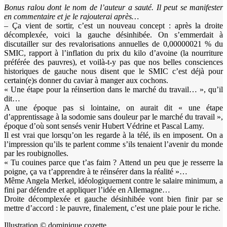
Bonus ralou dont le nom de l’auteur a sauté. Il peut se manifester
en commentaire et je le rajouterai après…
– Ça vient de sortir, c’est un nouveau concept : après la droite
décomplexée, voici la gauche désinhibée. On s’emmerdait à
discutailler sur des revalorisations annuelles de 0,00000021 % du
SMIC, rapport à l’inflation du prix du kilo d’avoine (la nourriture
préférée des pauvres), et voilà-t-y pas que nos belles consciences
historiques de gauche nous disent que le SMIC c’est déjà pour
certain(e)s donner du caviar à manger aux cochons.
« Une étape pour la réinsertion dans le marché du travail… », qu’il
dit…
A une époque pas si lointaine, on aurait dit « une étape
d’apprentissage à la sodomie sans douleur par le marché du travail »,
époque d’où sont sensés venir Hubert Védrine et Pascal Lamy.
Il est vrai que lorsqu’on les regarde à la télé, ils en imposent. On a
l’impression qu’ils te parlent comme s’ils tenaient l’avenir du monde
par les roubignolles.
« Tu couines parce que t’as faim ? Attend un peu que je resserre la
poigne, ça va t’apprendre à te réinsérer dans la réalité »…
Même Angela Merkel, idéologiquement contre le salaire minimum, a
fini par défendre et appliquer l’idée en Allemagne…
Droite décomplexée et gauche désinhibée vont bien finir par se
mettre d’accord : le pauvre, finalement, c’est une plaie pour le riche.
Illustration © dominique cozette