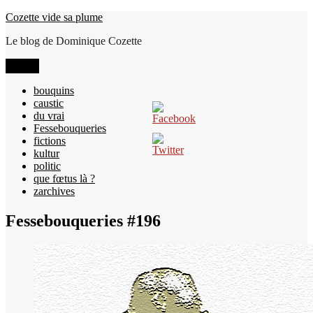
Aller
Cozette vide sa plume
au
Le blog de Dominique Cozette
contenu
Menu
bouquins
caustic
du vrai
Fessebouqueries
fictions
kultur
politic
que fœtus là ?
zarchives
Fessebouqueries #196