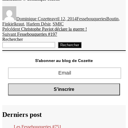
Auteur
Publié
Catégories
Étiquettes
le
Dominique Cozette
avril 12, 2014
Fessebouqueries
Boutin
,
Finkielkraut
,
Harlem Désir
,
SMIC
Navigation
Publication
Précédent
Christophe Paviot déclare la guerre !
Publication
précédente :
Suivant
Fessebouqueries #197
de
suivante :
Rechercher
l’article
Rechercher
S'abonner au blog de Cozette
Derniers post
Les Fessebouqueries #751