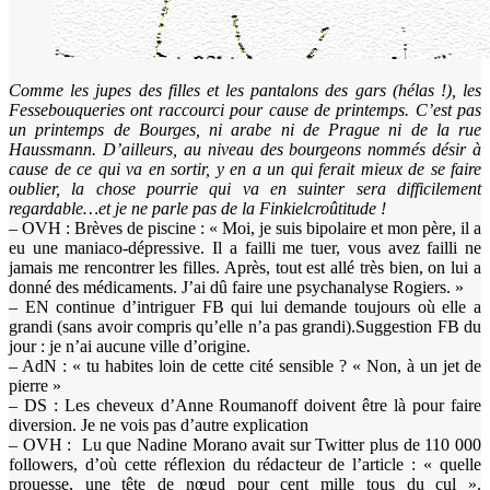
Comme les jupes des filles et les pantalons des gars (hélas !), les
Fessebouqueries ont raccourci pour cause de printemps. C’est pas
un printemps de Bourges, ni arabe ni de Prague ni de la rue
Haussmann. D’ailleurs, au niveau des bourgeons nommés désir à
cause de ce qui va en sortir, y en a un qui ferait mieux de se faire
oublier, la chose pourrie qui va en suinter sera difficilement
regardable…et je ne parle pas de la Finkielcroûtitude !
– OVH : Brèves de piscine : « Moi, je suis bipolaire et mon père, il a
eu une maniaco-dépressive. Il a failli me tuer, vous avez failli ne
jamais me rencontrer les filles. Après, tout est allé très bien, on lui a
donné des médicaments. J’ai dû faire une psychanalyse Rogiers. »
– EN continue d’intriguer FB qui lui demande toujours où elle a
grandi (sans avoir compris qu’elle n’a pas grandi).Suggestion FB du
jour : je n’ai aucune ville d’origine.
– AdN : « tu habites loin de cette cité sensible ? « Non, à un jet de
pierre »
– DS : Les cheveux d’Anne Roumanoff doivent être là pour faire
diversion. Je ne vois pas d’autre explication
– OVH : Lu que Nadine Morano avait sur Twitter plus de 110 000
followers, d’où cette réflexion du rédacteur de l’article : « quelle
prouesse, une tête de nœud pour cent mille tous du cul ».