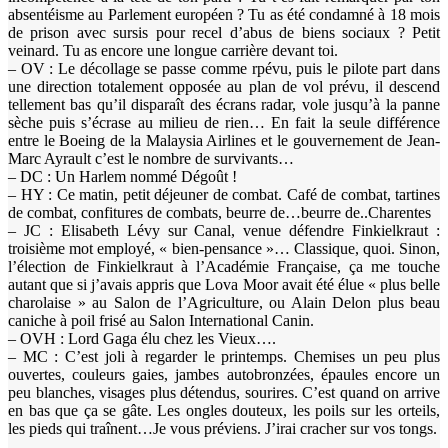
absentéisme au Parlement européen ? Tu as été condamné à 18 mois
de prison avec sursis pour recel d’abus de biens sociaux ? Petit
veinard. Tu as encore une longue carrière devant toi.
– OV : Le décollage se passe comme rpévu, puis le pilote part dans
une direction totalement opposée au plan de vol prévu, il descend
tellement bas qu’il disparaît des écrans radar, vole jusqu’à la panne
sèche puis s’écrase au milieu de rien… En fait la seule différence
entre le Boeing de la Malaysia Airlines et le gouvernement de Jean-
Marc Ayrault c’est le nombre de survivants…
– DC : Un Harlem nommé Dégoût !
– HY : Ce matin, petit déjeuner de combat. Café de combat, tartines
de combat, confitures de combats, beurre de…beurre de..Charentes
– JC : Elisabeth Lévy sur Canal, venue défendre Finkielkraut :
troisième mot employé, « bien-pensance »… Classique, quoi. Sinon,
l’élection de Finkielkraut à l’Académie Française, ça me touche
autant que si j’avais appris que Lova Moor avait été élue « plus belle
charolaise » au Salon de l’Agriculture, ou Alain Delon plus beau
caniche à poil frisé au Salon International Canin.
– OVH : Lord Gaga élu chez les Vieux….
– MC : C’est joli à regarder le printemps. Chemises un peu plus
ouvertes, couleurs gaies, jambes autobronzées, épaules encore un
peu blanches, visages plus détendus, sourires. C’est quand on arrive
en bas que ça se gâte. Les ongles douteux, les poils sur les orteils,
les pieds qui traînent…Je vous préviens. J’irai cracher sur vos tongs.