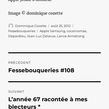
Image © dominique cozette
Auteur
Publié
Catégories
Dominique Cozette
août 25, 2012
le
Étiquettes
Fessebouqueries
Apple Samsung
,
cocaïnomae
,
Depardieu
,
Jean-Luc Delarue
,
Lance Armstrong
Navigation
PRÉCÉDENT
de
Fessebouqueries #108
Publication
précédente :
l’article
SUIVANT
L’année 67 racontée à mes
Publication
suivante :
blecteurs *