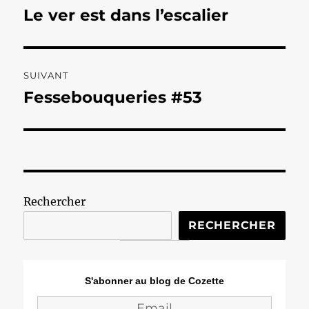
de
Le ver est dans l’escalier
Publication
précédente :
l’article
SUIVANT
Fessebouqueries #53
Publication
suivante :
Rechercher
RECHERCHER
S'abonner au blog de Cozette