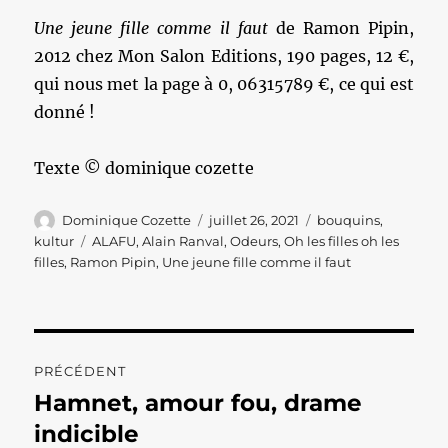
Une jeune fille comme il faut
de Ramon Pipin,
2012 chez Mon Salon Editions, 190 pages, 12 €,
qui nous met la page à 0, 06315789 €, ce qui est
donné !
Texte © dominique cozette
Auteur
Publié
Catégories
Dominique Cozette
juillet 26, 2021
bouquins
,
le
Étiquettes
kultur
ALAFU
,
Alain Ranval
,
Odeurs
,
Oh les filles oh les
filles
,
Ramon Pipin
,
Une jeune fille comme il faut
Navigation
PRÉCÉDENT
de
Hamnet, amour fou, drame
Publication
précédente :
indicible
l’article