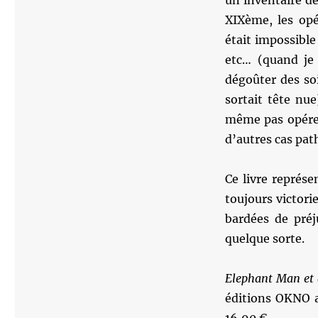
un inventaire de
XIXème, les opé
était impossible 
etc… (quand je
dégoûter des so
sortait tête nu
même pas opérer
d’autres cas pat
Ce livre représ
toujours victori
bardées de préj
quelque sorte.
Elephant Man et 
éditions OKNO a