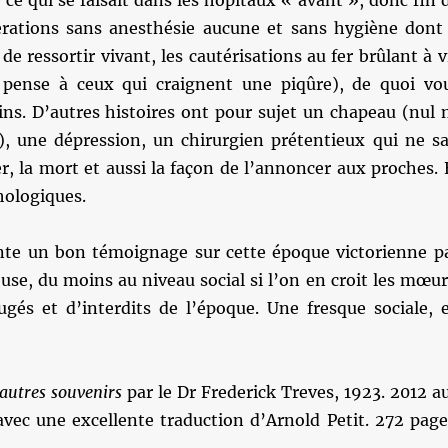
 ce qui se faisait dans les hôpitaux « avant », donc fin 
rations sans anesthésie aucune et sans hygiène dont 
de ressortir vivant, les cautérisations au fer brûlant à v
 pense à ceux qui craignent une piqûre), de quoi vo
ins. D’autres histoires ont pour sujet un chapeau (nul 
e), une dépression, un chirurgien prétentieux qui ne sa
, la mort et aussi la façon de l’annoncer aux proches. 
hologiques.
ente un bon témoignage sur cette époque victorienne p
euse, du moins au niveau social si l’on en croit les mœur
ugés et d’interdits de l’époque. Une fresque sociale, 
autres souvenirs
par le Dr Frederick Treves, 1923. 2012 a
vec une excellente traduction d’Arnold Petit. 272 page