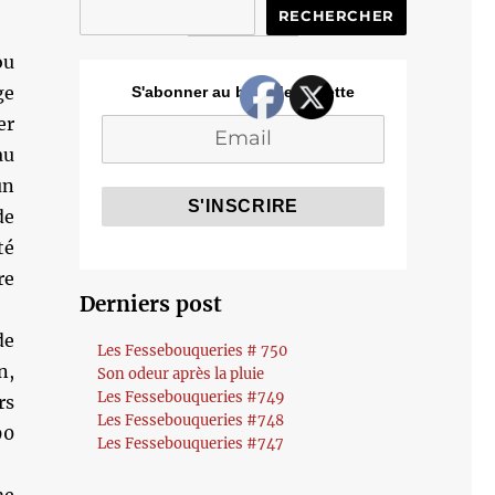
RECHERCHER
ou
ge
S'abonner au blog de Cozette
er
au
un
de
té
re
Derniers post
de
Les Fessebouqueries # 750
n,
Son odeur après la pluie
Les Fessebouqueries #749
rs
Les Fessebouqueries #748
90
Les Fessebouqueries #747