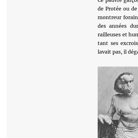
Ce pauvre garço
de Protée ou de 
montreur forain
des années dur
railleuses et hu
tant ses excroi
lavait pas, il dé