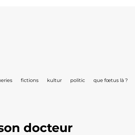
eries
fictions
kultur
politic
que fœtus là ?
son docteur