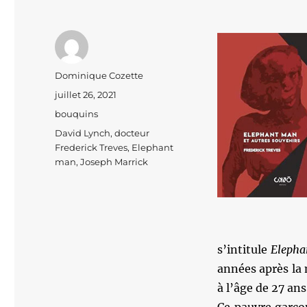
Auteur
Dominique Cozette
Publié
juillet 26, 2021
le
Catégories
bouquins
Étiquettes
David Lynch
,
docteur
Frederick Treves
,
Elephant
man
,
Joseph Marrick
s’intitule
Elepha
années après la
à l’âge de 27 ans