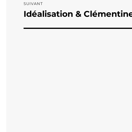
SUIVANT
Idéalisation & Clémentin
Publication
suivante :