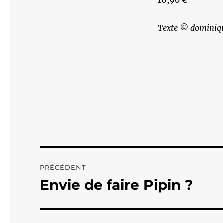
16,90 €
Texte © dominiqu
Navigation
PRÉCÉDENT
de
Envie de faire Pipin ?
Publication
précédente :
l’article