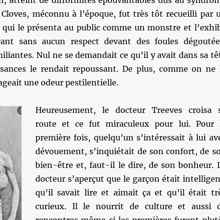
n, atteint de difformités épouvantables dus au syndro
Cloves, méconnu à l’époque, fut très tôt recueilli par 
 qui le présenta au public comme un monstre et l’exhi
ant sans aucun respect devant des foules dégoutée
miliantes. Nul ne se demandait ce qu’il y avait dans sa tê
ssances le rendait repoussant. De plus, comme on ne 
gageait une odeur pestilentielle.
Heureusement, le docteur Treeves croisa 
route et ce fut miraculeux pour lui. Pour 
première fois, quelqu’un s’intéressait à lui av
dévouement, s’inquiétait de son confort, de s
bien-être et, faut-il le dire, de son bonheur. 
docteur s’aperçut que le garçon était intelligen
qu’il savait lire et aimait ça et qu’il était tr
curieux. Il le nourrit de culture et aussi 