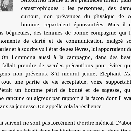
rencontres même si les premières furent plut
catastrophiques : les personnes, des dam
surtout, non prévenues du physique de c
homme, repartaient épouvantées. Mais il 
s bégueules, des femmes de bonne compagnie qui l
 moments de clarté et de communication malgré s
arler et à sourire vu l’état de ses lèvres, lui apportaient d
x. On l’emmena aussi à la campagne, dans des bea
 fallait prendre de sacrées précautions pour éviter qu’
gens non prévenus. S’il mourut jeune, Elephant M
tout une partie de vie acceptable, voire supportabl
’était un homme pétri de bonté et de sagesse, qu’
e rancune ou aigreur par rapport à la façon dont il ava
ans sa jeunesse. On appelle cela la résilience.
ui suivent ne sont pas forcément d’ordre médical. D’abo