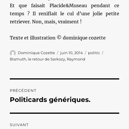
Et que faisait Placide&Museau pendant ce
temps ? Il reniflait le cul d’une jolie petite
retriever. Non, mais, vraiment !
Texte et illustration © dominique cozette
Auteur
Publié
Catégories
Étiquettes
Dominique Cozette
juin 10, 2014
politic
le
Bismuth
,
le retour de Sarkozy
,
Raymond
Navigation
PRÉCÉDENT
de
Politicards génériques.
Publication
précédente :
l’article
SUIVANT