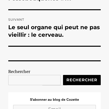
précédente :
l’article
SUIVANT
Le seul organe qui peut ne pas
Publication
suivante :
vieillir : le cerveau.
Rechercher
RECHERCHER
S'abonner au blog de Cozette