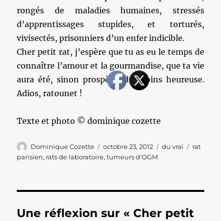
rongés de maladies humaines, stressés
d’apprentissages stupides, et torturés,
vivisectés, prisonniers d’un enfer indicible.
Cher petit rat, j’espère que tu as eu le temps de
connaître l’amour et la gourmandise, que ta vie
aura été, sinon prospère, du moins heureuse.
Adios, ratounet !
Texte et photo © dominique cozette
Auteur
Publié
Catégories
Étiquett
Dominique Cozette
octobre 23, 2012
du vrai
rat
le
parisien
,
rats de laboratoire
,
tumeurs d'OGM
Une réflexion sur « Cher petit