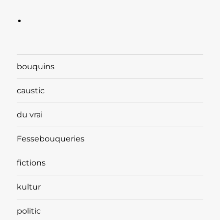
bouquins
caustic
du vrai
Fessebouqueries
fictions
kultur
politic