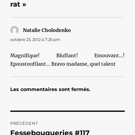
rat »
Natalie Cholodenko
dit :
octobre 23, 2012 à 7:25 pm
Magnifique! Bluffant! Emouvant…!
Epoustoufilant… Bravo madame, quel talent
Les commentaires sont fermés.
Navigation
PRÉCÉDENT
de
Fessebouqueries #117
Publication