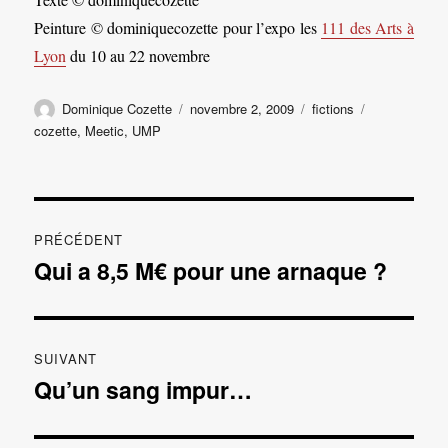
Peinture © dominiquecozette pour l’expo les
111 des Arts à
Lyon
du 10 au 22 novembre
Auteur
Publié
Catégories
Étiquettes
Dominique Cozette
novembre 2, 2009
fictions
le
cozette
,
Meetic
,
UMP
Navigation
PRÉCÉDENT
de
Qui a 8,5 M€ pour une arnaque ?
Publication
précédente :
l’article
SUIVANT
Qu’un sang impur…
Publication
suivante :