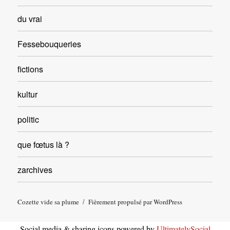
du vrai
Fessebouqueries
fictions
kultur
politic
que fœtus là ?
zarchives
Cozette vide sa plume
Fièrement propulsé par WordPress
Social media & sharing icons powered by
UltimatelySocial