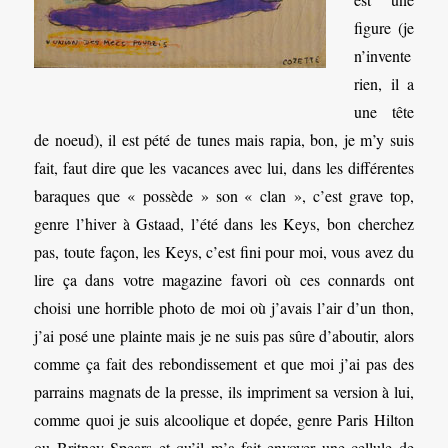
figure (je
n’invente
rien, il a
une tête
de noeud), il est pété de tunes mais rapia, bon, je m’y suis
fait, faut dire que les vacances avec lui, dans les différentes
baraques que « possède » son « clan », c’est grave top,
genre l’hiver à Gstaad, l’été dans les Keys, bon cherchez
pas, toute façon, les Keys, c’est fini pour moi, vous avez du
lire ça dans votre magazine favori où ces connards ont
choisi une horrible photo de moi où j’avais l’air d’un thon,
j’ai posé une plainte mais je ne suis pas sûre d’aboutir, alors
comme ça fait des rebondissement et que moi j’ai pas des
parrains magnats de la presse, ils impriment sa version à lui,
comme quoi je suis alcoolique et dopée, genre Paris Hilton
ou Britney Spears et qu’il m’a fait envoyer une cellule de