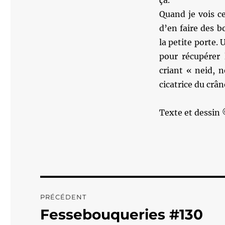
ça.
Quand je vois ce
d’en faire des 
la petite porte. 
pour récupérer 
criant « neid, n
cicatrice du crân
Texte et dessin
Navigation
PRÉCÉDENT
de
Fessebouqueries #130
Publication