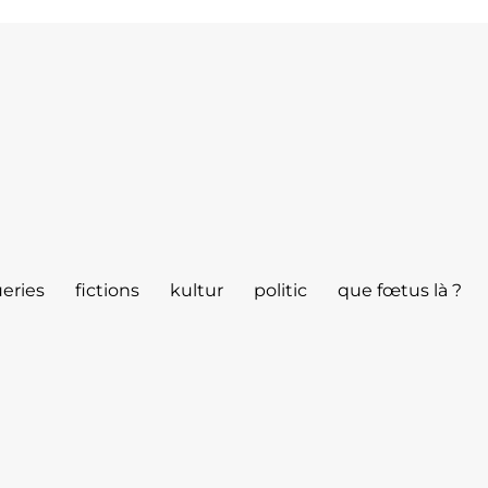
eries
fictions
kultur
politic
que fœtus là ?