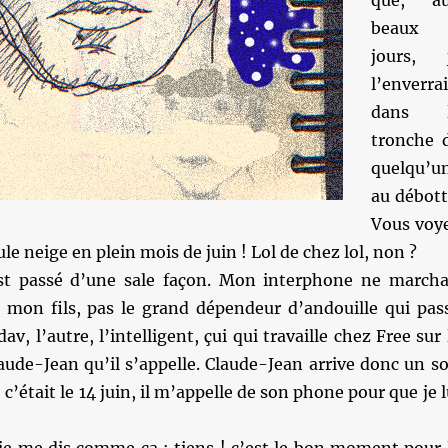
que, a
beaux
jours, 
l’enverrai
dans l
tronche 
quelqu’u
au débott
Vous voy
le neige en plein mois de juin ! Lol de chez lol, non ?
st passé d’une sale façon. Mon interphone ne marcha
is mon fils, pas le grand dépendeur d’andouille qui pas
av, l’autre, l’intelligent, çui qui travaille chez Free sur 
aude-Jean qu’il s’appelle. Claude-Jean arrive donc un so
’était le 14 juin, il m’appelle de son phone pour que je l