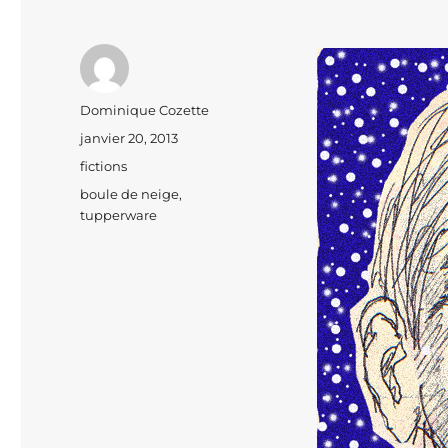
Auteur
Dominique Cozette
Publié
janvier 20, 2013
le
Catégories
fictions
Étiquettes
boule de neige
,
tupperware