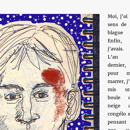
Moi, j’ai 
sens de 
blague
Enfin,
j’avais.
L’an
dernier,
pour m
marrer, j’
mis un
boule 
neige 
congélo 
pensant