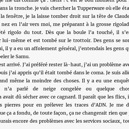
 je me dis comme ça : tiens ! c’est le bon moment pour 
ans la tronche. je vais chercher la Tupperware où elle éta
la fenêtre, je la laisse tomber droit sur la tête de Claud
e nez en l’air vers moi, me préparant à la grosse rigolad
té rigolo du tout. Dès que la boule l’a touché, il s’e
r lui-même et est tombé sur le trottoir. Des gens se so
ui, il y a eu un affolement général, j’entendais les gens q
peler le Samu.
st arrivé. J’ai préféré rester là-haut, j’ai un problème av
uis j’ai appris qu’il était tombé dans le coma. Je suis all
quand même la moindre des choses. Il y a eu une enquê
e n’a parlé de neige congelée ou quelque cho
avait dû sécher avec ce cagnard. Il paraît que les flics, i
 pierres pour en prélever les traces d’ADN. Je me d
 ça a fondu, de toute façon, ça ne changerait rien que 
rais encore des problèmes avec les services sociaux, to