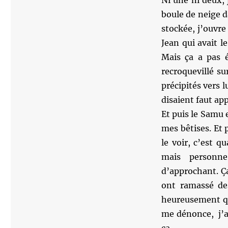
Ni une ni deux,
boule de neige d
stockée, j’ouvre 
Jean qui avait l
Mais ça a pas é
recroquevillé su
précipités vers l
disaient faut ap
Et puis le Samu e
mes bêtises. Et p
le voir, c’est 
mais personn
d’approchant. Ça 
ont ramassé des
heureusement que
me dénonce, j’au