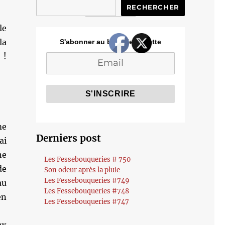
RECHERCHER
le
la
S'abonner au blog de Cozette
 !
e
Derniers post
ai
e
Les Fessebouqueries # 750
de
Son odeur après la pluie
Les Fessebouqueries #749
au
Les Fessebouqueries #748
en
Les Fessebouqueries #747