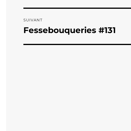
précédente :
l’article
SUIVANT
Fessebouqueries #131
Publication
suivante :