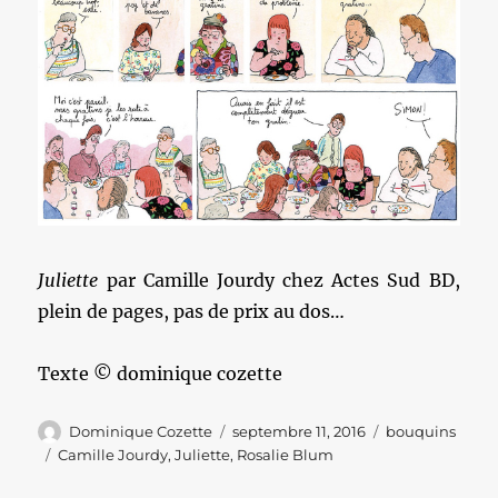
Juliette
par Camille Jourdy chez Actes Sud BD,
plein de pages, pas de prix au dos…
Texte © dominique cozette
Auteur
Publié
Catégories
Dominique Cozette
septembre 11, 2016
bouquins
le
Étiquettes
Camille Jourdy
,
Juliette
,
Rosalie Blum