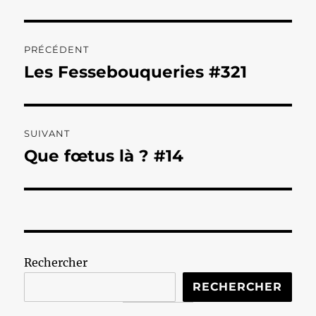
Navigation
PRÉCÉDENT
de
Les Fessebouqueries #321
Publication
précédente :
l’article
SUIVANT
Que fœtus là ? #14
Publication
suivante :
Rechercher
RECHERCHER