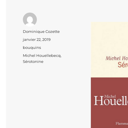
Auteur
Dominique Cozette
Publié
janvier 22, 2019
le
Catégories
bouquins
Étiquettes
Michel Houellebecq
,
Sérotonine