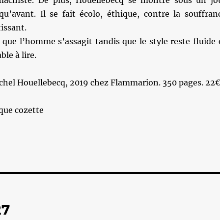
machiste. De plus, Houellebecq se montre sous un jo
u’avant. Il se fait écolo, éthique, contre la souffran
issant.
 que l’homme s’assagit tandis que le style reste fluide 
ble à lire.
chel Houellebecq, 2019 chez Flammarion. 350 pages. 22
que cozette
27