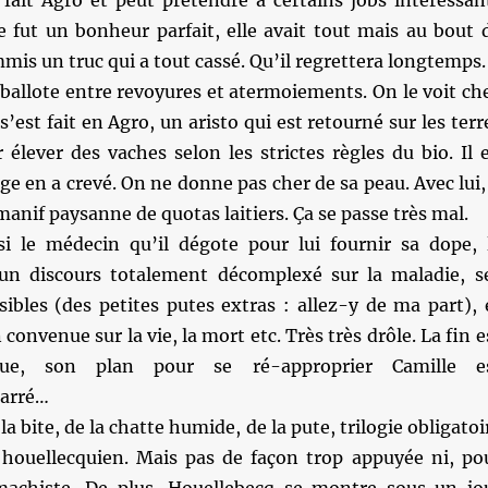
 fait Agro et peut prétendre à certains jobs intéressan
e fut un bonheur parfait, elle avait tout mais au bout 
mmis un truc qui a tout cassé. Qu’il regrettera longtemps.
 ballote entre revoyures et atermoiements. On le voit ch
 s’est fait en Agro, un aristo qui est retourné sur les terr
 élever des vaches selon les strictes règles du bio. Il 
ge en a crevé. On ne donne pas cher de sa peau. Avec lui, 
manif paysanne de quotas laitiers. Ça se passe très mal.
si le médecin qu’il dégote pour lui fournir sa dope, 
un discours totalement décomplexé sur la maladie, s
ibles (des petites putes extras : allez-y de ma part), 
convenue sur la vie, la mort etc. Très très drôle. La fin e
due, son plan pour se ré-approprier Camille e
arré…
e la bite, de la chatte humide, de la pute, trilogie obligatoi
ouellecquien. Mais pas de façon trop appuyée ni, po