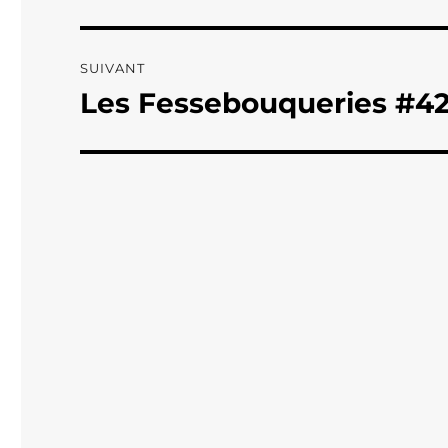
précédente :
l’article
SUIVANT
Les Fessebouqueries #4
Publication
suivante :