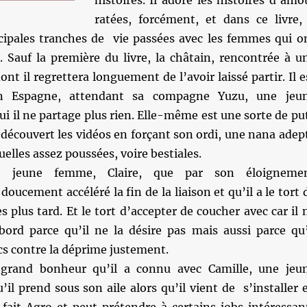
histoires. Il adore les histoires d’amo
ratées, forcément, et dans ce livre, 
cipales tranches de vie passées avec les femmes qui o
. Sauf la première du livre, la châtain, rencontrée à u
ont il regrettera longuement de l’avoir laissé partir. Il e
n Espagne, attendant sa compagne Yuzu, une jeu
ui il ne partage plus rien. Elle-même est une sorte de pu
a découvert les vidéos en forçant son ordi, une nana adep
uelles assez poussées, voire bestiales.
e jeune femme, Claire, que par son éloigneme
 doucement accéléré la fin de la liaison et qu’il a le tort 
s plus tard. Et le tort d’accepter de coucher avec car il 
bord parce qu’il ne la désire pas mais aussi parce qu’
s contre la déprime justement.
e grand bonheur qu’il a connu avec Camille, une jeu
u’il prend sous son aile alors qu’il vient de s’installer 