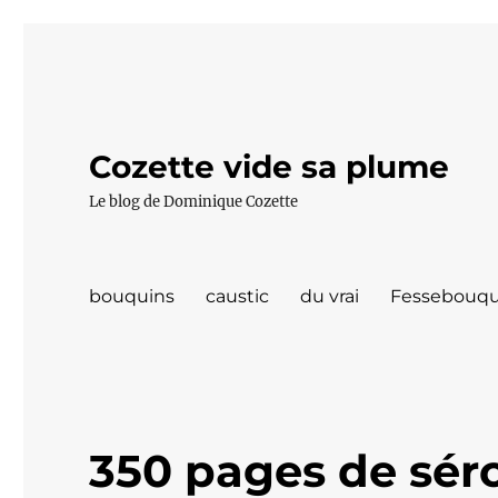
Cozette vide sa plume
Le blog de Dominique Cozette
bouquins
caustic
du vrai
Fessebouqu
350 pages de séro