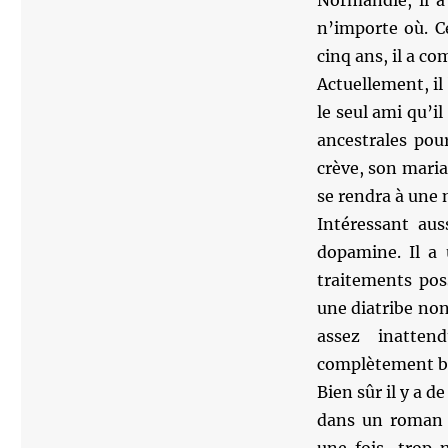
Normandie, il a
n’importe où. C
cinq ans, il a co
Actuellement, il
le seul ami qu’il
ancestrales pour
crève, son maria
se rendra à une 
Intéressant aus
dopamine. Il a 
traitements poss
une diatribe non 
assez inatten
complètement b
Bien sûr il y a d
dans un roman h