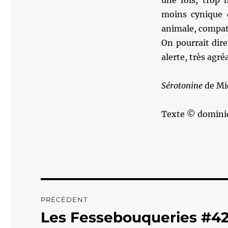
une fois, trop 
moins cynique q
animale, compat
On pourrait dire
alerte, très agréa
Sérotonine
de Mi
Texte © domini
Navigation
PRÉCÉDENT
de
Les Fessebouqueries #4
Publication