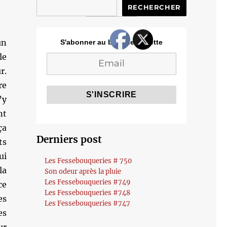
RECHERCHER
un
S'abonner au blog de Cozette
le
r.
re
’y
nt
ça
Derniers post
ts
ui
Les Fessebouqueries # 750
la
Son odeur après la pluie
Les Fessebouqueries #749
ce
Les Fessebouqueries #748
es
Les Fessebouqueries #747
es