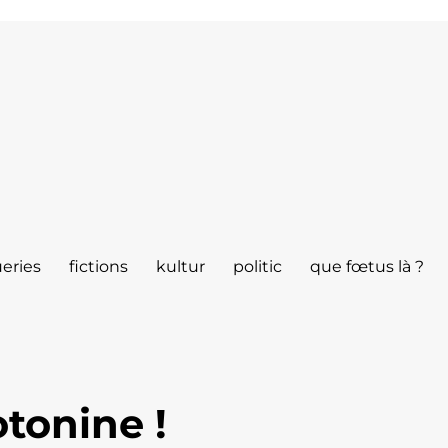
eries
fictions
kultur
politic
que fœtus là ?
tonine !