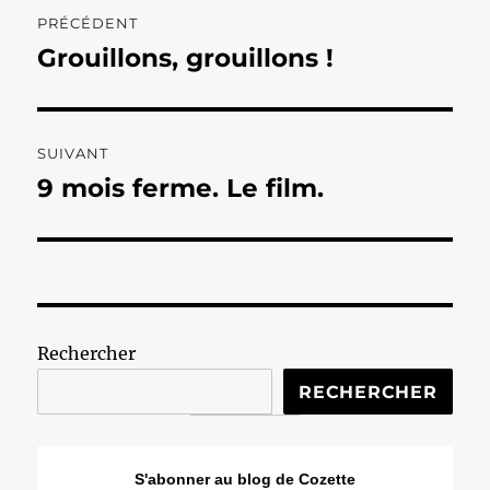
Navigation
PRÉCÉDENT
de
Grouillons, grouillons !
Publication
précédente :
l’article
SUIVANT
9 mois ferme. Le film.
Publication
suivante :
Rechercher
RECHERCHER
S'abonner au blog de Cozette