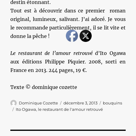
destin étonnant.
Tout est à découvrir dans ce premier roman
original, lumineux, salivant. J’ai adoré. Je vous
le recommande particulièrement, il se lit vite et
donne la pêche !
Le restaurant de l’amour retrouvé
d’Ito Ogawa
aux éditions Philippe Piquier. 2008, sorti en
France en 2013. 244 pages, 19 €.
Texte © dominique cozette
Auteur
Publié
Catégories
Dominique Cozette
décembre 3, 2013
bouquins
le
Étiquettes
Ito Ogawa
,
le restaurant de l'amour retrouvé