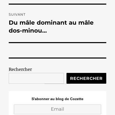
l’article
SUIVANT
Du mâle dominant au mâle
Publication
suivante :
dos-minou…
Rechercher
RECHERCHER
S'abonner au blog de Cozette