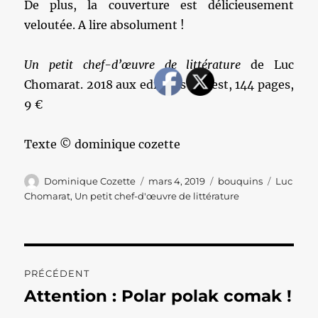
De plus, la couverture est délicieusement
veloutée. A lire absolument !
Un petit chef-d’œuvre de littérature
de Luc
Chomarat. 2018 aux editions Marest, 144 pages,
9 €
Texte © dominique cozette
Auteur
Publié
Catégories
Étiquett
Dominique Cozette
mars 4, 2019
bouquins
Luc
le
Chomarat
,
Un petit chef-d'œuvre de littérature
Navigation
PRÉCÉDENT
de
Attention : Polar polak comak !
Publication
précédente :