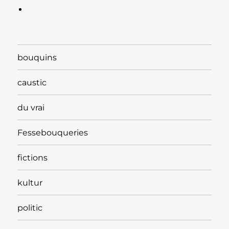
bouquins
caustic
du vrai
Fessebouqueries
fictions
kultur
politic