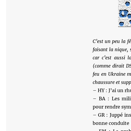
C’est un peu la f
faisant la nique,
car c’est aussi l
(comme dirait DSK
feu en Ukraine m
chaussure et suppo
– HY : J’ai un rh
– BA : Les mili
pour rendre symp
– GR : Juppé in
bonne conduite