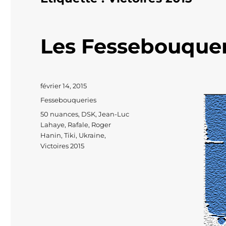
Les Fessebouque
Publié
février 14, 2015
le
Catégories
Fessebouqueries
Étiquettes
50 nuances
,
DSK
,
Jean-Luc
Lahaye
,
Rafale
,
Roger
Hanin
,
Tiki
,
Ukraine
,
Victoires 2015