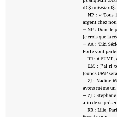
p£anqu€nt £€ur
d€$ mi££iard$.
– NP : « Tous l
argent chez nous 
– NP : Donc le 
Je crois que la ré
– AA : Tiki Sér
Forte vont parle
– RR : A l’UMP, 
– EM : J’ai ri t
Jeunes UMP sera
– ZJ : Nadine M
avons même un p
– ZJ : Stephane
afin de se prése
– RR : Lille, Pa