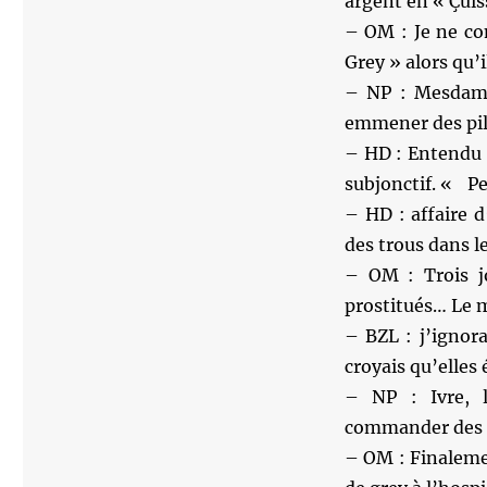
argent en « Çuis
– OM : Je ne co
Grey » alors qu’i
– NP : Mesdame
emmener des pil
– HD : Entendu d
subjonctif. « Pe
– HD : affaire d
des trous dans l
– OM : Trois jo
prostitués… Le m
– BZL : j’ignor
croyais qu’elles 
– NP : Ivre, l
commander des 
– OM : Finalemen