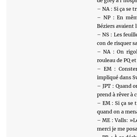
de grey à l’hospi
– NA : Si ça se t
– NP : En même
Béziers avaient 
– NS : Les feuil
con de risquer s
– NA : On rigo
rouleau de PQ et 
– EM : Conster
impliqué dans Sw
– JPT : Quand on
prend à rêver à c
– EM : Si ça se 
quand on a menac
– ME : Valls: »L
merci je me posa