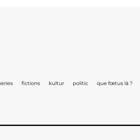
eries
fictions
kultur
politic
que fœtus là ?