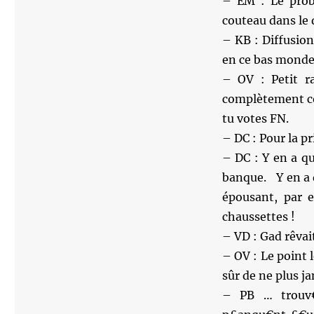
– EM : Le prob
couteau dans le d
– KB : Diffusion
en ce bas monde
– OV : Petit r
complètement co
tu votes FN.
– DC : Pour la 
– DC : Y en a q
banque. Y en a 
épousant, par e
chaussettes !
– VD : Gad rêva
– OV : Le point l
sûr de ne plus j
– PB … trouv€