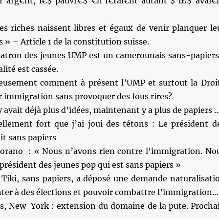
 arg€nt, l€$ pauvr€$ €n f€rai€nt autant $’i£$ avai€
es riches naissent libres et égaux de venir planquer le
» – Article 1 de la constitution suisse.
patron des jeunes UMP est un camerounais sans-papier
alité est cassée.
ieusement comment à présent l’UMP et surtout la Droi
r immigration sans provoquer des fous rires?
y avait déjà plus d’idées, maintenant y a plus de papiers 
ellement fort que j’ai joui des tétons : Le président d
it sans papiers
orano : « Nous n’avons rien contre l’immigration. No
résident des jeunes pop qui est sans papiers »
 Tiki, sans papiers, a déposé une demande naturalisati
nter à des élections et pouvoir combattre l’immigration…
ris, New-York : extension du domaine de la pute. Procha