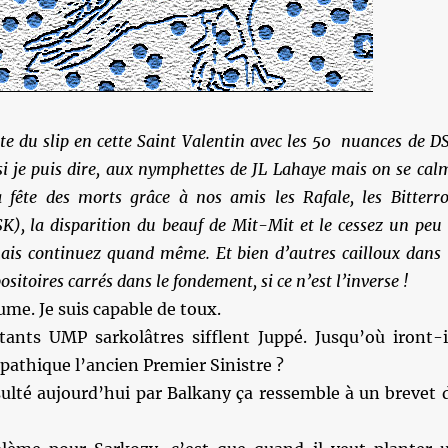
ête du slip en cette Saint Valentin avec les 50 nuances de D
 si je puis dire, aux nymphettes de JL Lahaye mais on se cal
a fête des morts grâce à nos amis les Rafale, les Bitterro
), la disparition du beauf de Mit-Mit et le cessez un peu 
ais continuez quand même. Et bien d’autres cailloux dans 
sitoires carrés dans le fondement, si ce n’est l’inverse !
ume. Je suis capable de toux.
tants UMP sarkolâtres sifflent Juppé. Jusqu’où iront-i
athique l’ancien Premier Sinistre ?
sulté aujourd’hui par Balkany ça ressemble à un brevet 