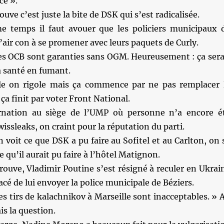
ce ».
rouve c’est juste la bite de DSK qui s’est radicalisée.
 temps il faut avouer que les policiers municipaux 
l’air con à se promener avec leurs paquets de Curly.
les OCB sont garanties sans OGM. Heureusement : ça sera
a santé en fumant.
le on rigole mais ça commence par ne pas remplacer 
ça finit par voter Front National.
nation au siège de l’UMP où personne n’a encore é
issleaks, on craint pour la réputation du parti.
 voit ce que DSK a pu faire au Sofitel et au Carlton, on 
e qu’il aurait pu faire à l’hôtel Matignon.
trouve, Vladimir Poutine s’est résigné à reculer en Ukrai
é de lui envoyer la police municipale de Béziers.
es tirs de kalachnikov à Marseille sont inacceptables. » 
is la question.