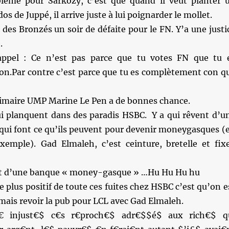
lème pour Sarkozy, c’est que quand il veut planter 
os de Juppé, il arrive juste à lui poignarder le mollet.
 des Bronzés un soir de défaite pour le FN. Y’a une justi
.
appel : Ce n’est pas parce que tu votes FN que tu 
n.Par contre c’est parce que tu es complètement con q
primaire UMP Marine Le Pen a de bonnes chance.
ui planquent dans des paradis HSBC. Y a qui rêvent d’u
qui font ce qu’ils peuvent pour devenir moneygasques (
xemple). Gad Elmaleh, c’est ceinture, bretelle et fix
it d’une banque « money-gasque » …Hu Hu Hu hu
e plus positif de toute ces fuites chez HSBC c’est qu’on e
amais revoir la pub pour LCL avec Gad Elmaleh.
 injust€$ c€s r€proch€$ adr€$$é$ aux rich€$ q