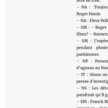
livre de DSK.
– NA : Toujour
Roger Hanin
– NA : Fleur Pell
– SM : – Roger 
films? – Navarro
– SM : J’espèr
pendant plusie
parisiennes.
– NP : Personn
d’agneau au Nav
– IT : Sinon on
presse d’investi
– NS : Les déta
paraîtrait qu’il
– EM : Franck Ri