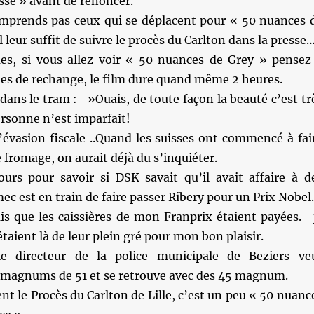
sse » avant de renoncer.
mprends pas ceux qui se déplacent pour « 50 nuances 
l leur suffit de suivre le procès du Carlton dans la presse
s, si vous allez voir « 50 nuances de Grey » pensez
es de rechange, le film dure quand même 2 heures.
ans le tram : »Ouais, de toute façon la beauté c’est tr
rsonne n’est imparfait!
’évasion fiscale ..Quand les suisses ont commencé à fai
e fromage, on aurait déjà du s’inquiéter.
urs pour savoir si DSK savait qu’il avait affaire à d
ec est en train de faire passer Ribery pour un Prix Nobel.
ais que les caissières de mon Franprix étaient payées. 
étaient là de leur plein gré pour mon bon plaisir.
e directeur de la police municipale de Beziers ve
magnums de 51 et se retrouve avec des 45 magnum.
t le Procès du Carlton de Lille, c’est un peu « 50 nuanc