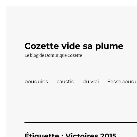
Cozette vide sa plume
Le blog de Dominique Cozette
bouquins
caustic
du vrai
Fessebouqu
Étiquette :
Victoires 2015