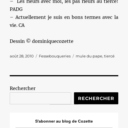
– Les rieurs avec moi, les pas rieurs au tiercé!
PADG
– Actuellement je suis en bons termes avec la
vie. CA
Dessin © dominiquecozette
Publié
Catégories
Étiquettes
août 28, 2010
Fessebouqueries
mule du pape
,
tiercé
le
Rechercher
RECHERCHER
S'abonner au blog de Cozette