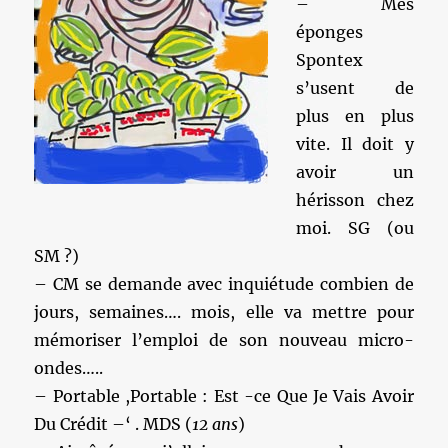
– Mes
éponges
Spontex
s’usent de
plus en plus
vite. Il doit y
avoir un
hérisson chez
moi. SG (ou
SM ?)
– CM se demande avec inquiétude combien de
jours, semaines…. mois, elle va mettre pour
mémoriser l’emploi de son nouveau micro-
ondes…..
– Portable ,Portable : Est -ce Que Je Vais Avoir
Du Crédit –‘ . MDS (
12 ans
)