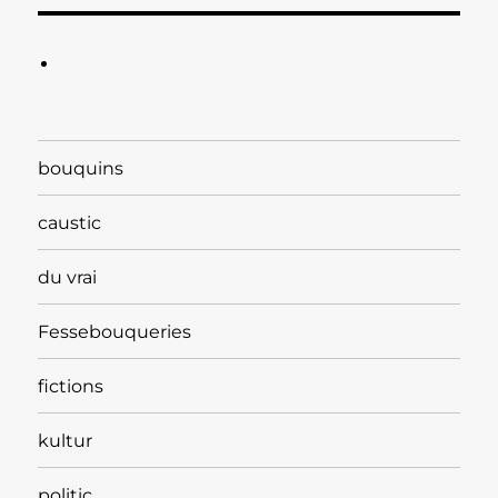
bouquins
caustic
du vrai
Fessebouqueries
fictions
kultur
politic