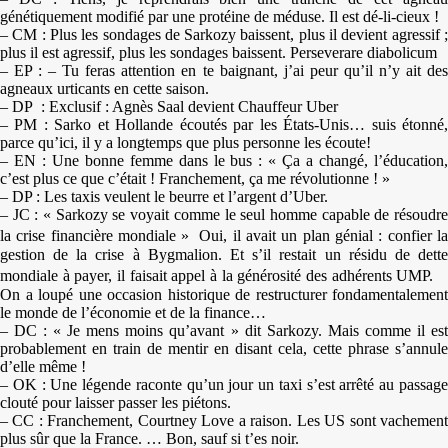
génétiquement modifié par une protéine de méduse. Il est dé-li-cieux !
– CM : Plus les sondages de Sarkozy baissent, plus il devient agressif ;
plus il est agressif, plus les sondages baissent. Perseverare diabolicum
– EP : – Tu feras attention en te baignant, j’ai peur qu’il n’y ait des
agneaux urticants en cette saison.
– DP : Exclusif : Agnès Saal devient Chauffeur Uber
– PM : Sarko et Hollande écoutés par les États-Unis… suis étonné,
parce qu’ici, il y a longtemps que plus personne les écoute!
– EN : Une bonne femme dans le bus : « Ça a changé, l’éducation,
c’est plus ce que c’était ! Franchement, ça me révolutionne ! »
– DP : Les taxis veulent le beurre et l’argent d’Uber.
– JC : « Sarkozy se voyait comme le seul homme capable de résoudre
la crise financière mondiale » Oui, il avait un plan génial : confier la
gestion de la crise à Bygmalion. Et s’il restait un résidu de dette
mondiale à payer, il faisait appel à la générosité des adhérents UMP.
On a loupé une occasion historique de restructurer fondamentalement
le monde de l’économie et de la finance…
– DC : « Je mens moins qu’avant » dit Sarkozy. Mais comme il est
probablement en train de mentir en disant cela, cette phrase s’annule
d’elle même !
– OK : Une légende raconte qu’un jour un taxi s’est arrêté au passage
clouté pour laisser passer les piétons.
– CC : Franchement, Courtney Love a raison. Les US sont vachement
plus sûr que la France. … Bon, sauf si t’es noir.