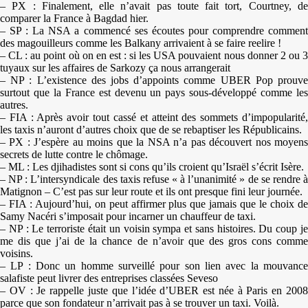
– PX : Finalement, elle n’avait pas toute fait tort, Courtney, de
comparer la France à Bagdad hier.
– SP : La NSA a commencé ses écoutes pour comprendre comment
des magouilleurs comme les Balkany arrivaient à se faire reelire !
– CL : au point où on en est : si les USA pouvaient nous donner 2 ou 3
tuyaux sur les affaires de Sarkozy ça nous arrangerait
– NP : L’existence des jobs d’appoints comme UBER Pop prouve
surtout que la France est devenu un pays sous-développé comme les
autres.
– FIA : Après avoir tout cassé et atteint des sommets d’impopularité,
les taxis n’auront d’autres choix que de se rebaptiser les Républicains.
– PX : J’espère au moins que la NSA n’a pas découvert nos moyens
secrets de lutte contre le chômage.
– ML : Les djihadistes sont si cons qu’ils croient qu’Israël s’écrit Isère.
– NP : L’intersyndicale des taxis refuse « à l’unanimité » de se rendre à
Matignon – C’est pas sur leur route et ils ont presque fini leur journée.
– FIA : Aujourd’hui, on peut affirmer plus que jamais que le choix de
Samy Nacéri s’imposait pour incarner un chauffeur de taxi.
– NP : Le terroriste était un voisin sympa et sans histoires. Du coup je
me dis que j’ai de la chance de n’avoir que des gros cons comme
voisins.
– LP : Donc un homme surveillé pour son lien avec la mouvance
salafiste peut livrer des entreprises classées Seveso
– OV : Je rappelle juste que l’idée d’UBER est née à Paris en 2008
parce que son fondateur n’arrivait pas à se trouver un taxi. Voilà.