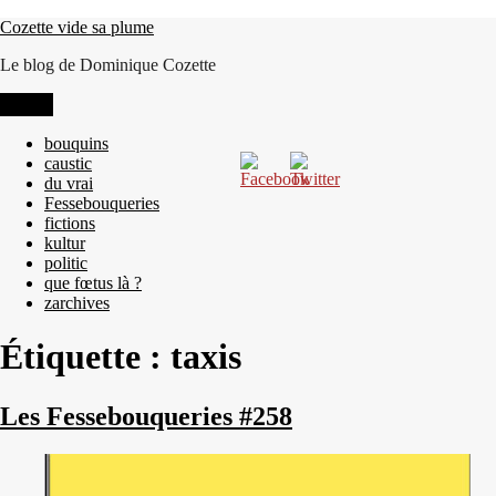
Aller
Cozette vide sa plume
au
Le blog de Dominique Cozette
contenu
Menu
bouquins
caustic
du vrai
Fessebouqueries
fictions
kultur
politic
que fœtus là ?
zarchives
Étiquette :
taxis
Les Fessebouqueries #258