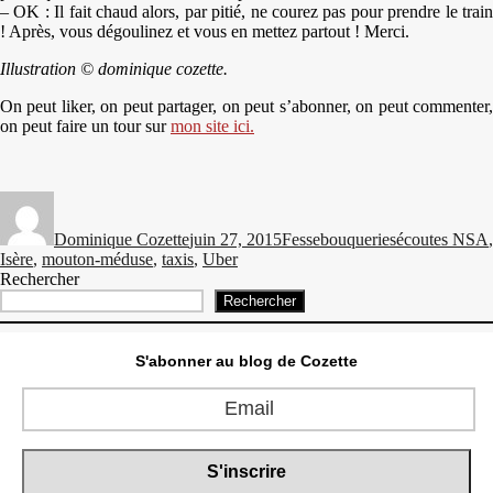
– OK : Il fait chaud alors, par pitié, ne courez pas pour prendre le train
! Après, vous dégoulinez et vous en mettez partout ! Merci.
Illustration © dominique cozette.
On peut liker, on peut partager, on peut s’abonner, on peut commenter,
on peut faire un tour sur
mon site ici.
Auteur
Publié
Catégories
Étiquettes
le
Dominique Cozette
juin 27, 2015
Fessebouqueries
écoutes NSA
,
Isère
,
mouton-méduse
,
taxis
,
Uber
Rechercher
Rechercher
S'abonner au blog de Cozette