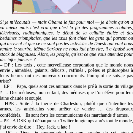
Si je m’écoutais — mais Obama le fait pour moi — je dirais qu’on a
vu mieux mais c’est vrai que c’est la fin des programmes scolaires,
télévisuels, radiophoniques, le début de la cellulite étalée et des
bedaines triomphales, que les taxis font chier les gens qui partent ou
qui arrivent et que ce ne sont pas les activistes de Daesh qui vont nous
rendre le sourire. Même Sarkozy ne nous fait plus rire, il a épuisé son
stock de blagouses. Alors, les people, qu’est-ce que vous attendez pour
des infos juteuses ?
– DP : Les taxis , cette merveilleuse corporation que le monde nous
envie , aimables, galants, délicats , raffinés , poètes et philosophes à
leurs heures ont des nouveaux concurrents. Pourquoi ne suis-je pas
triste?
– EP : – Papa, quels sont ces animaux dans le pré à la sortie du village
? - Des méduses, mon enfant, des méduses que l’on élève pour leur
laine chaude et souple.
– HPE : Suite à la tuerie de Charleston, plutôt que d’interdire les
armes, les américains vont arrêter de vendre … des drapeaux
confédérés. Ils sont forts les communicants des marchands d’armes.
– PE : A DSK qui débarque sur Twitter longtemps après tout le monde,
j’ai envie de dire : Hey, Jack, u late !
– DC : Tiens, je reprendrais bien une tranche de cet agneau