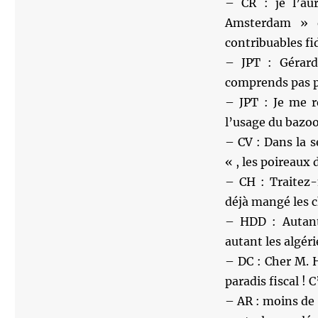
– CR : je l’au
Amsterdam » d
contribuables fi
– JPT : Gérard
comprends pas po
– JPT : Je me r
l’usage du bazook
– CV : Dans la s
« , les poireaux 
– CH : Traitez-
déjà mangé les c
– HDD : Autant 
autant les algér
– DC : Cher M. H
paradis fiscal ! 
– AR : moins de 