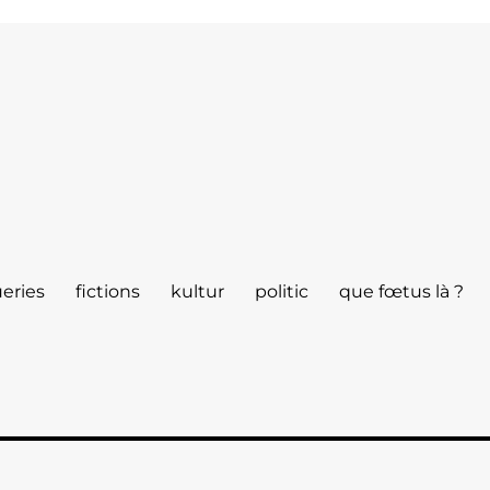
eries
fictions
kultur
politic
que fœtus là ?