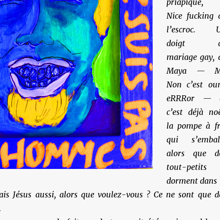
priapique, 
Nice fucking 
l’escroc. 
doigt d
mariage gay, 
Maya — M
Non c’est ou
eRRRor — 
c’est déjà noë
la pompe à fr
qui s’embal
alors que d
tout-petits
dorment dans 
mais Jésus aussi, alors que voulez-vous ? Ce ne sont que d
…