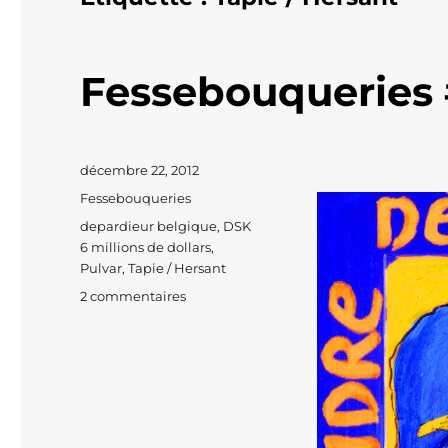
Fessebouqueries 
Publié
décembre 22, 2012
le
Catégories
Fessebouqueries
Étiquettes
depardieur belgique
,
DSK
6 millions de dollars
,
Pulvar
,
Tapie / Hersant
sur
2 commentaires
Fessebouqueries
#126