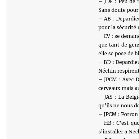
– JDF : Peu de r
Sans doute pour
– AB : Depardie
pour la sécurité 
– CV : se demand
que tant de gens
elle se pose de b
– BD : Depardieu
Néchin respiren
– JPCM : Avec D
cerveaux mais au
– JAS : La Belg
qu’ils ne nous d
– JPCM : Potron 
– HB : C’est quoi
s’installer a Ne