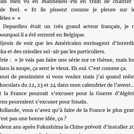
rais bien vu en Manneken-Pis en train de chanter
e Brel. « Et ils pissent comme je pleure sur l
dèles » »
 Depardieu était un très grand acteur français, je 
urquoi il a été enterré en Belgique.
éjouis de voir que les Américains envisagent d’interdi
a et des missiles sol-air par les particuliers.
érie : » Je vais pas faire une série sur ce thème, mais b
dans la soupe, ça sent le vieux. Eh oui. C’est comme ça.
moi de pessimiste si vous voulez mais j’ai quand mê
hocolats du 22, 23 et 24 dans mon calendrier de l’avent…
la France pourrait s’excuser pour la Guerre d’Algéri
iens pourraient s’excuser pour Smaïn.
ollande, vous n’avez qu’à faire de la France le plus gra
C’est pas une bonne idée, ça ?
deux ans après Fukushima la Chine prévoit d’installer 2