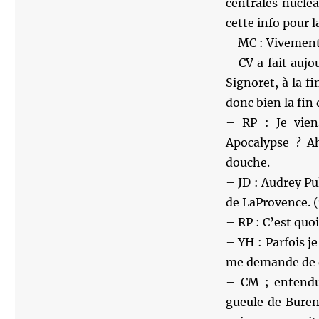
centrales nuclé
cette info pour 
– MC : Vivement 
– CV a fait auj
Signoret, à la fi
donc bien la fin
– RP : Je vien
Apocalypse ? A
douche.
– JD : Audrey Pu
de LaProvence. (
– RP : C’est quo
– YH : Parfois j
me demande de q
– CM ; entendu 
gueule de Buren