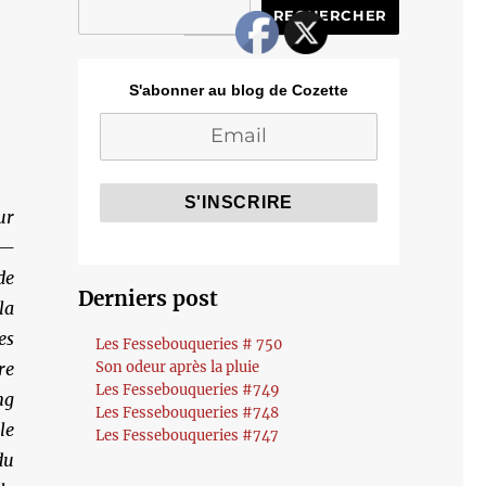
RECHERCHER
S'abonner au blog de Cozette
ur
 —
de
Derniers post
la
es
Les Fessebouqueries # 750
re
Son odeur après la pluie
Les Fessebouqueries #749
ng
Les Fessebouqueries #748
le
Les Fessebouqueries #747
du