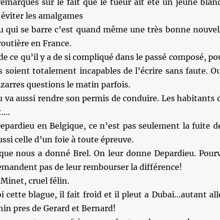
emarques sur le fait que le tueur ait été un jeune blanc
 éviter les amalgames
u qui se barre c’est quand même une très bonne nouvel
routière en France.
e ce qu’il y a de si compliqué dans le passé composé, po
 soient totalement incapables de l’écrire sans faute. Ou
izarres questions le matin parfois.
 va aussi rendre son permis de conduire. Les habitants 
t….
epardieu en Belgique, ce n’est pas seulement la fuite d
ssi celle d’un foie à toute épreuve.
ique nous a donné Brel. On leur donne Depardieu. Pour
emandent pas de leur rembourser la différence!
Minet, cruel félin.
 cette blague, il fait froid et il pleut a Dubai…autant all
chin pres de Gerard et Bernard!