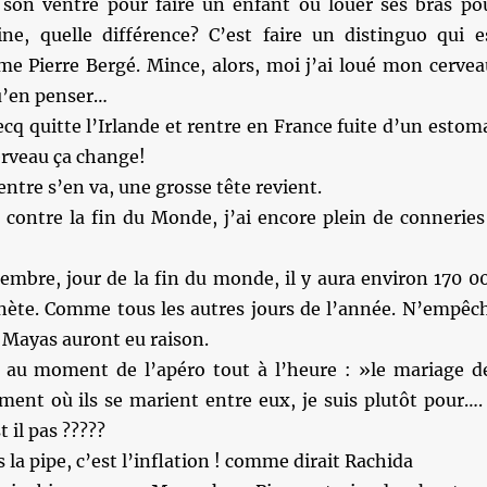
son ventre pour faire un enfant ou louer ses bras po
sine, quelle différence? C’est faire un distinguo qui e
me Pierre Bergé. Mince, alors, moi j’ai loué mon cervea
qu’en penser…
cq quitte l’Irlande et rentre en France fuite d’un estom
erveau ça change!
entre s’en va, une grosse tête revient.
 contre la fin du Monde, j’ai encore plein de conneries
embre, jour de la fin du monde, il y aura environ 170 0
anète. Comme tous les autres jours de l’année. N’empêc
 Mayas auront eu raison.
au moment de l’apéro tout à l’heure : »le mariage d
nt où ils se marient entre eux, je suis plutôt pour….
 il pas ?????
 la pipe, c’est l’inflation ! comme dirait Rachida