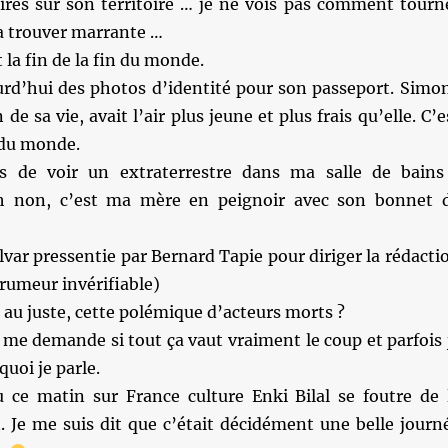
aires sur son territoire … je ne vois pas comment tourn
la trouver marrante …
la fin de la fin du monde.
ourd’hui des photos d’identité pour son passeport. Simo
n de sa vie, avait l’air plus jeune et plus frais qu’elle. C’e
 du monde.
s de voir un extraterrestre dans ma salle de bains
h non, c’est ma mère en peignoir avec son bonnet 
lvar pressentie par Bernard Tapie pour diriger la rédacti
rumeur invérifiable)
i au juste, cette polémique d’acteurs morts ?
e me demande si tout ça vaut vraiment le coup et parfois 
uoi je parle.
ce matin sur France culture Enki Bilal se foutre de 
. Je me suis dit que c’était décidément une belle journ