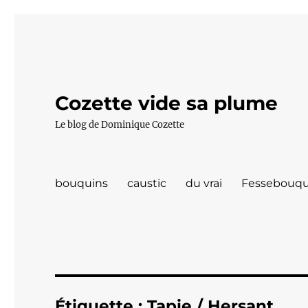
Cozette vide sa plume
Le blog de Dominique Cozette
bouquins
caustic
du vrai
Fessebouqu
Étiquette :
Tapie / Hersant