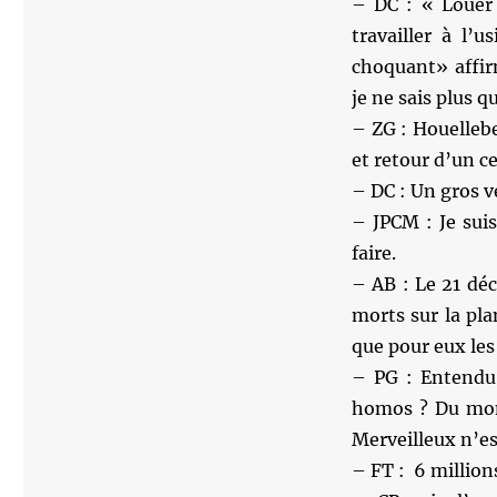
– DC : « Louer 
travailler à l’u
choquant» affir
je ne sais plus 
– ZG : Houellebe
et retour d’un c
– DC : Un gros v
– JPCM : Je suis
faire.
– AB : Le 21 déc
morts sur la pl
que pour eux les
– PG : Entendu 
homos ? Du mome
Merveilleux n’est
– FT : 6 millions