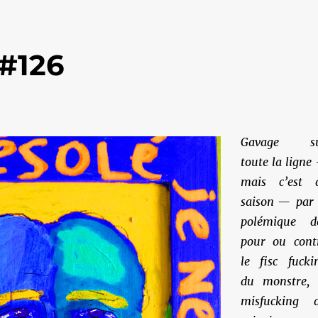
#126
Gavage s
toute la ligne
mais c’est 
saison — par 
polémique d
pour ou cont
le fisc fucki
du monstre, 
misfucking 