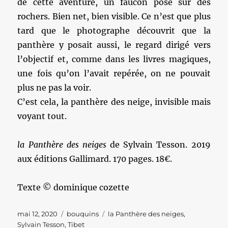
de cette aventure, un faucon posé sur des
rochers. Bien net, bien visible. Ce n’est que plus
tard que le photographe découvrit que la
panthère y posait aussi, le regard dirigé vers
l’objectif et, comme dans les livres magiques,
une fois qu’on l’avait repérée, on ne pouvait
plus ne pas la voir.
C’est cela, la panthère des neige, invisible mais
voyant tout.
la Panthère des neiges
de Sylvain Tesson. 2019
aux éditions Gallimard. 170 pages. 18€.
Texte © dominique cozette
Publié
Catégories
Étiquettes
mai 12, 2020
bouquins
la Panthère des neiges
,
le
Sylvain Tesson
,
Tibet