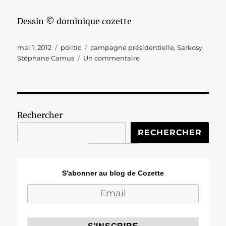
Dessin © dominique cozette
Publié
Catégories
Étiquettes
mai 1, 2012
politic
campagne présidentielle
,
Sarkosy
,
le
sur
Stéphane Camus
Un commentaire
Mais
qui
est
ce
grand
Rechercher
auteur
Stéphane
RECHERCHER
Camus
cité
par
S'abonner au blog de Cozette
le
président
?