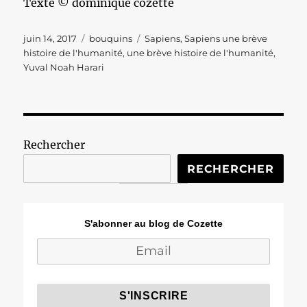
Texte © dominique cozette
Publié
Catégories
Étiquettes
juin 14, 2017
bouquins
Sapiens
,
Sapiens une brève
le
histoire de l'humanité
,
une brève histoire de l'humanité
,
Yuval Noah Harari
Rechercher
RECHERCHER
S'abonner au blog de Cozette