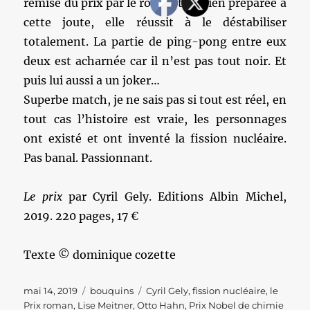
remise du prix par le roi Gustav. Bien préparée à
cette joute, elle réussit à le déstabiliser
totalement. La partie de ping-pong entre eux
deux est acharnée car il n’est pas tout noir. Et
puis lui aussi a un joker…
Superbe match, je ne sais pas si tout est réel, en
tout cas l’histoire est vraie, les personnages
ont existé et ont inventé la fission nucléaire.
Pas banal. Passionnant.
Le prix
par Cyril Gely. Editions Albin Michel,
2019. 220 pages, 17 €
Texte © dominique cozette
Publié
Catégories
Étiquettes
mai 14, 2019
bouquins
Cyril Gely
,
fission nucléaire
,
le
le
Prix roman
,
Lise Meitner
,
Otto Hahn
,
Prix Nobel de chimie