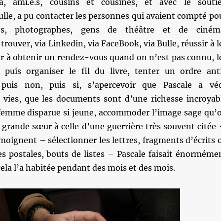
jà, ami.e.s, cousins et cousines, et avec le souti
lle, a pu contacter les personnes qui avaient compté po
stes, photographes, gens de théâtre et de ciném
 trouver, via Linkedin, via FaceBook, via Bulle, réussir à l
ir à obtenir un rendez-vous quand on n’est pas connu, l
, puis organiser le fil du livre, tenter un ordre ant
 puis non, puis si, s’apercevoir que Pascale a vé
ies, que les documents sont d’une richesse incroyab
femme disparue si jeune, accommoder l’image sage qu’
 grande sœur à celle d’une guerrière très souvent citée
moignent – sélectionner les lettres, fragments d’écrits 
es postales, bouts de listes – Pascale faisait énorméme
 cela l’a habitée pendant des mois et des mois.