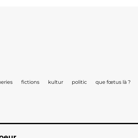
eries
fictions
kultur
politic
que fœtus là ?
soeur