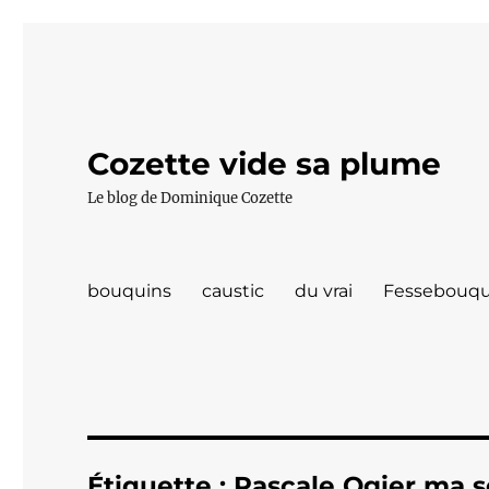
Cozette vide sa plume
Le blog de Dominique Cozette
bouquins
caustic
du vrai
Fessebouqu
Étiquette :
Pascale Ogier ma 