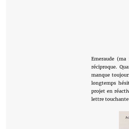
Emeraude (ma fi
réciproque. Qua
manque toujours 
longtemps hésit
projet en réacti
lettre touchante à