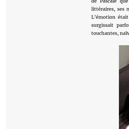
de Pascale que 
littéraires, ses
L’émotion était
surgissait parf
touchantes, naïv