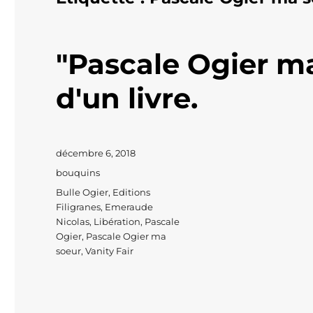
"Pascale Ogier m
d'un livre.
Publié
décembre 6, 2018
le
Catégories
bouquins
Étiquettes
Bulle Ogier
,
Editions
Filigranes
,
Emeraude
Nicolas
,
Libération
,
Pascale
Ogier
,
Pascale Ogier ma
soeur
,
Vanity Fair