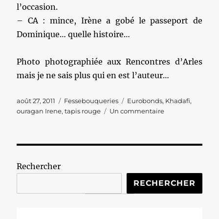
l’occasion.
– CA : mince, Irène a gobé le passeport de
Dominique… quelle histoire…
Photo photographiée aux Rencontres d’Arles
mais je ne sais plus qui en est l’auteur…
Publié
Catégories
Étiquettes
août 27, 2011
Fessebouqueries
Eurobonds
,
Khadafi
,
le
sur
ouragan Irene
,
tapis rouge
Un commentaire
Fessebouqueries
#58
Rechercher
RECHERCHER