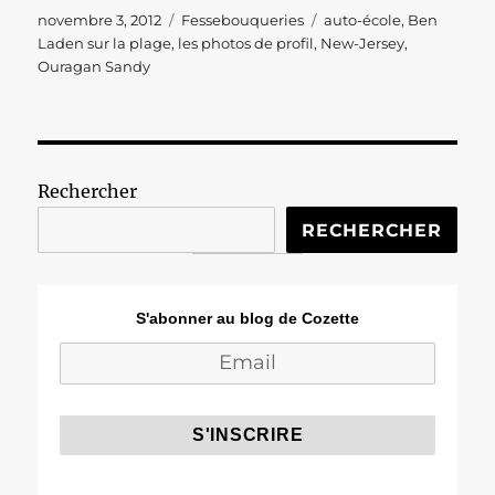
Publié
Catégories
Étiquettes
novembre 3, 2012
Fessebouqueries
auto-école
,
Ben
le
Laden sur la plage
,
les photos de profil
,
New-Jersey
,
Ouragan Sandy
Rechercher
RECHERCHER
S'abonner au blog de Cozette