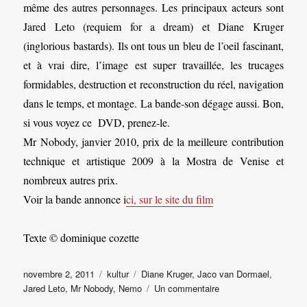
même des autres personnages. Les principaux acteurs sont
Jared Leto (requiem for a dream) et Diane Kruger
(inglorious bastards). Ils ont tous un bleu de l’oeil fascinant,
et à vrai dire, l’image est super travaillée, les trucages
formidables, destruction et reconstruction du réel, navigation
dans le temps, et montage. La bande-son dégage aussi. Bon,
si vous voyez ce DVD, prenez-le.
Mr Nobody, janvier 2010, prix de la meilleure contribution
technique et artistique 2009 à la Mostra de Venise et
nombreux autres prix.
Voir la bande annonce i
ci, sur le site du film
Texte © dominique cozette
Publié
Catégories
Étiquettes
novembre 2, 2011
kultur
Diane Kruger
,
Jaco van Dormael
,
le
sur
Jared Leto
,
Mr Nobody
,
Nemo
Un commentaire
Mr