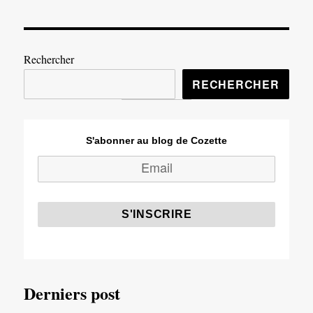
Nobody,
c’est
quelqu’un
!
Rechercher
RECHERCHER
S'abonner au blog de Cozette
Derniers post