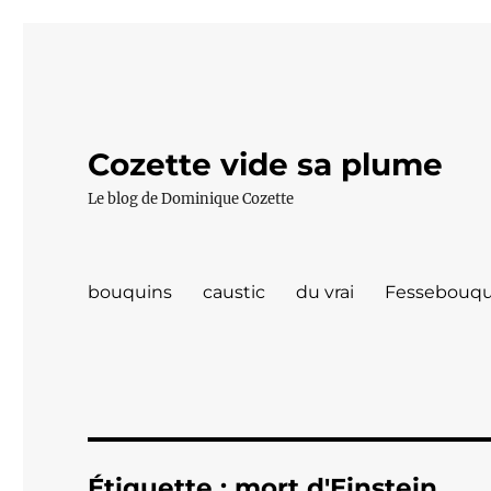
Cozette vide sa plume
Le blog de Dominique Cozette
bouquins
caustic
du vrai
Fessebouqu
Étiquette :
mort d'Einstein