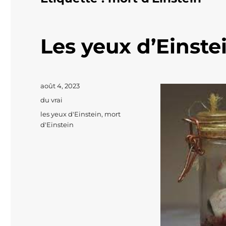
Les yeux d’Einste
Publié
août 4, 2023
le
Catégories
du vrai
Étiquettes
les yeux d'Einstein
,
mort
d'Einstein