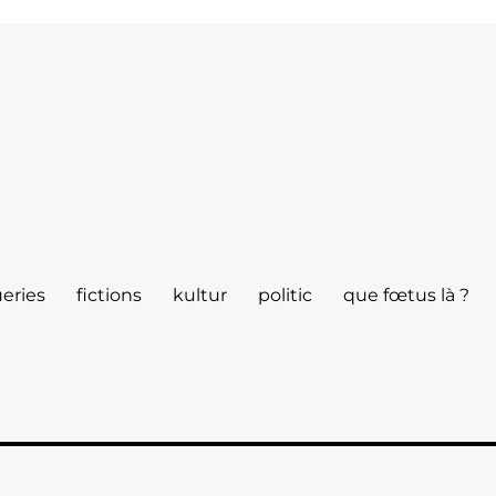
eries
fictions
kultur
politic
que fœtus là ?