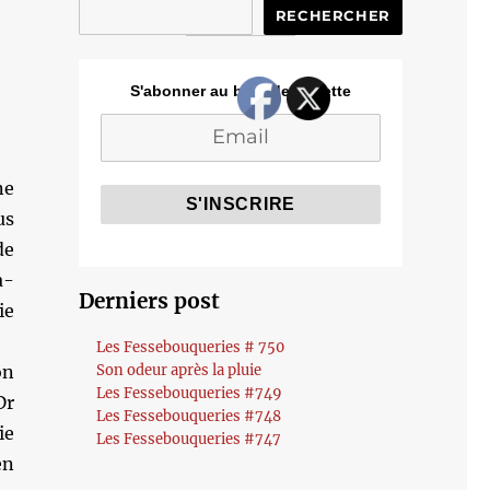
RECHERCHER
S'abonner au blog de Cozette
ne
us
de
a-
Derniers post
ie
Les Fessebouqueries # 750
on
Son odeur après la pluie
Les Fessebouqueries #749
Dr
Les Fessebouqueries #748
ie
Les Fessebouqueries #747
en