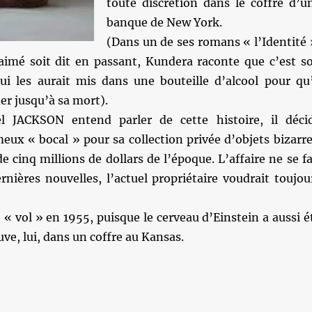
toute discrétion dans le coffre d’u
banque de New York.
(Dans un de ses romans « l’Identité 
 aimé soit dit en passant, Kundera raconte que c’est s
qui les aurait mis dans une bouteille d’alcool pour qu’
der jusqu’à sa mort).
l JACKSON entend parler de cette histoire, il déci
meux « bocal » pour sa collection privée d’objets bizarre
de cinq millions de dollars de l’époque. L’affaire ne se fa
nières nouvelles, l’actuel propriétaire voudrait toujou
 « vol » en 1955, puisque le cerveau d’Einstein a aussi é
uve, lui, dans un coffre au Kansas.