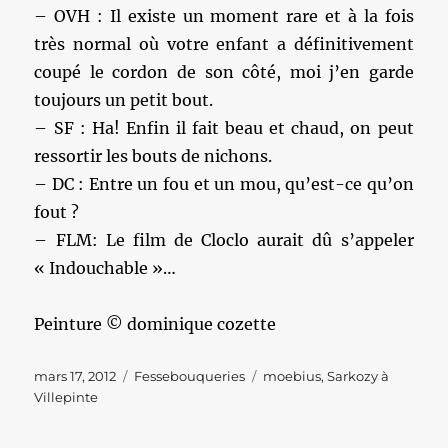
– OVH : Il existe un moment rare et à la fois
très normal où votre enfant a définitivement
coupé le cordon de son côté, moi j’en garde
toujours un petit bout.
– SF : Ha! Enfin il fait beau et chaud, on peut
ressortir les bouts de nichons.
– DC : Entre un fou et un mou, qu’est-ce qu’on
fout ?
– FLM: Le film de Cloclo aurait dû s’appeler
« Indouchable »…
Peinture © dominique cozette
Publié
Catégories
Étiquettes
mars 17, 2012
Fessebouqueries
moebius
,
Sarkozy à
le
Villepinte