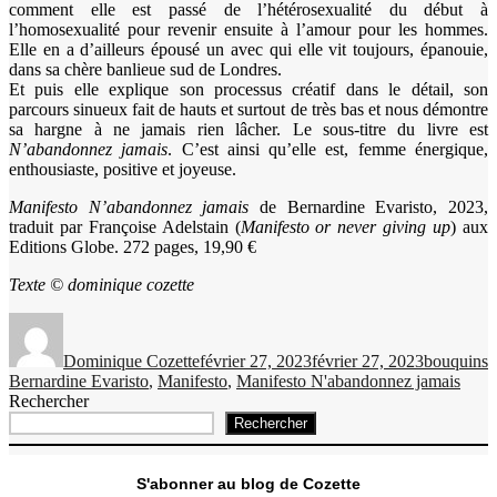
comment elle est passé de l’hétérosexualité du début à
l’homosexualité pour revenir ensuite à l’amour pour les hommes.
Elle en a d’ailleurs épousé un avec qui elle vit toujours, épanouie,
dans sa chère banlieue sud de Londres.
Et puis elle explique son processus créatif dans le détail, son
parcours sinueux fait de hauts et surtout de très bas et nous démontre
sa hargne à ne jamais rien lâcher. Le sous-titre du livre est
N’abandonnez jamais
. C’est ainsi qu’elle est, femme énergique,
enthousiaste, positive et joyeuse.
Manifesto
N’abandonnez jamais
de Bernardine Evaristo, 2023,
traduit par Françoise Adelstain (
Manifesto or never giving up
) aux
Editions Globe. 272 pages, 19,90 €
Texte © dominique cozette
Auteur
Publié
Catégories
É
le
Dominique Cozette
février 27, 2023
février 27, 2023
bouquins
Bernardine Evaristo
,
Manifesto
,
Manifesto N'abandonnez jamais
Rechercher
Rechercher
S'abonner au blog de Cozette