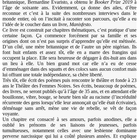
britannique, Bernardine Evaristo, a obtenu le
Booker Prize 2019
à
l’âge de soixante ans. Evidemment, ça donne des ailes, d’être
reconnue et c’est à la suite des nombreuses interviews dans le
monde entier, où on l’incitait à raconter son parcours, qu’elle a eu
l’idée de le coucher dans un livre,
Manisfesto
.
Ce livre est construit par chapitres thématiques, c’est pratique d’une
certaine façon. Ça commence forcément par sa famille et ses
origines dont on n’est pas surpris d’apprendre qu’elle est métissée.
D’un côté, une mère britannique et de l’autre un père nigérian. Ils
font huit enfants et assez tôt, elle en a marre des frangins qui
occupent la place. Elle sera heureuse de dégager à dix-huit ans dans
un lieu à elle. Un bien grand mot car elle n’a eu de cesse
d’emménager dans des squatts et des colocs sans aucun confort mais
lui offrant une totale indépendance, sa chère liberté.
Très tôt, elle écrit des poèmes puis rencontre le théâtre et fonde à 23
ans le Théâtre des Femmes Noires. Ses écrits, beaucoup de poèmes,
des livres, ne seront publiés qu’à l’âge de 35 ans, et en attendant elle
bouillonne, vibre, bouge, se heurte bien sûr au racisme (l’incrédulité
récurrente des gens lorsqu’elle leur annonçait qu’elle était écrivaine),
déménage sans arrêt, mène une vie de rebelle, se vêt de façon
voyante.
Un chapitre est consacré à ses amours, parfois anodines, elle a
oublié les prénoms de ses liaisons de jeunesses, parfois
tumultueuses, notamment celles avec une lesbienne dominante
perverse narcissique qui lui a coûté plusieurs années. Et explique