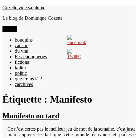
Aller
Cozette vide sa plume
au
Le blog de Dominique Cozette
contenu
Menu
bouquins
caustic
du vrai
Fessebouqueries
fictions
kultur
politic
que fœtus là ?
zarchives
Étiquette :
Manifesto
Manifesto ou tard
Ce n’est certes pas le meilleur jeu de mot de la semaine, c’est juste
pour appuyer le fait que cette grande écrivaine et poétesse