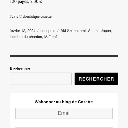
120 pages, 7,30 €
Texte © dominique cozette
Publié
Catégories
Étiquettes
février 12, 2024
bouquins
Aki Shimazami
,
Azami
,
Japon
,
le
L'ombre du chardon
,
Maïmaï
Rechercher
RECHERCHER
S'abonner au blog de Cozette