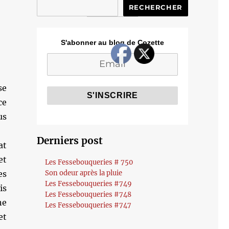
RECHERCHER
S'abonner au blog de Cozette
se
ce
us
Derniers post
at
et
Les Fessebouqueries # 750
es
Son odeur après la pluie
Les Fessebouqueries #749
is
Les Fessebouqueries #748
ne
Les Fessebouqueries #747
et