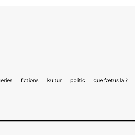
eries
fictions
kultur
politic
que fœtus là ?