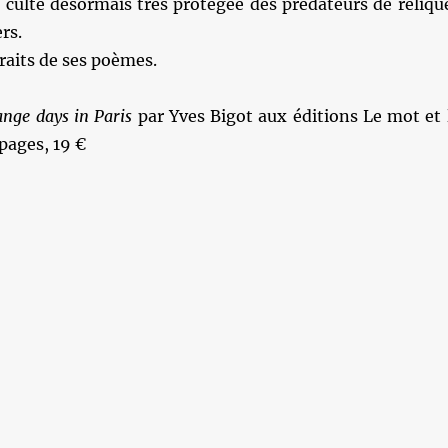
 culte désormais très protégée des prédateurs de reliqu
rs.
raits de ses poèmes.
ange days in Paris
par Yves Bigot aux éditions Le mot et 
 pages, 19 €