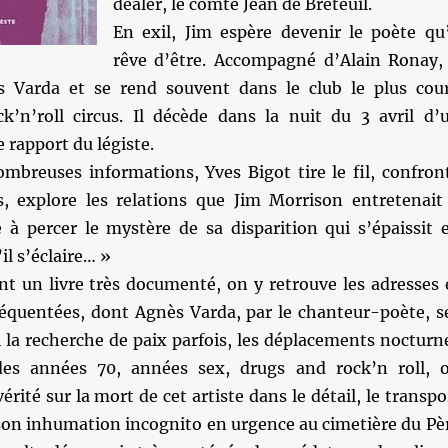
dealer, le comte Jean de Breteuil.
En exil, Jim espère devenir le poète qu’
rêve d’être. Accompagné d’Alain Ronay, 
s Varda et se rend souvent dans le club le plus cou
ck’n’roll circus. Il décède dans la nuit du 3 avril d’
e rapport du légiste.
mbreuses informations, Yves Bigot tire le fil, confron
, explore les relations que Jim Morrison entretenait
e à percer le mystère de sa disparition qui s’épaissit 
l s’éclaire… »
t un livre très documenté, on y retrouve les adresses 
réquentées, dont Agnès Varda, par le chanteur-poète, s
 la recherche de paix parfois, les déplacements nocturn
des années 70, années sex, drugs and rock’n roll, 
érité sur la mort de cet artiste dans le détail, le transpo
 son inhumation incognito en urgence au cimetière du Pè