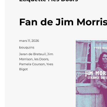
Fan de Jim Morri
Publié
mars 11, 2026
le
Catégories
bouquins
Étiquettes
Jeran de Breteuil
,
Jim
Morrison
,
les Doors
,
Pamela Courson
,
Yves
Bigot