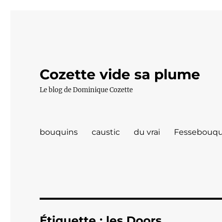
Cozette vide sa plume
Le blog de Dominique Cozette
bouquins
caustic
du vrai
Fessebouqu
Étiquette :
les Doors