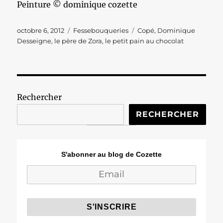
Peinture © dominique cozette
Publié
Catégories
Étiquettes
octobre 6, 2012
Fessebouqueries
Copé
,
Dominique
le
Desseigne
,
le père de Zora
,
le petit pain au chocolat
Rechercher
RECHERCHER
S'abonner au blog de Cozette