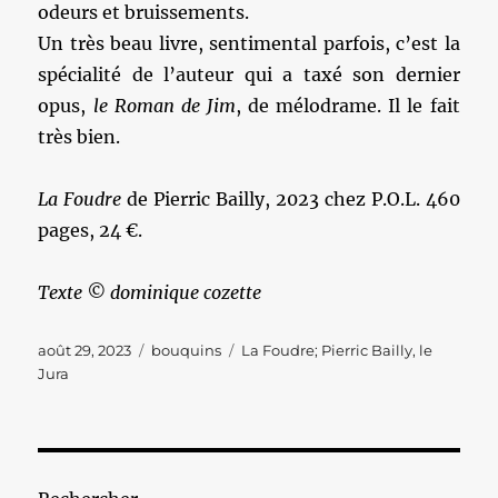
odeurs et bruissements.
Un très beau livre, sentimental parfois, c’est la
spécialité de l’auteur qui a taxé son dernier
opus,
le Roman de Jim
, de mélodrame. Il le fait
très bien.
La Foudre
de Pierric Bailly, 2023 chez P.O.L. 460
pages, 24 €.
Texte © dominique cozette
Publié
Catégories
Étiquettes
août 29, 2023
bouquins
La Foudre; Pierric Bailly
,
le
le
Jura