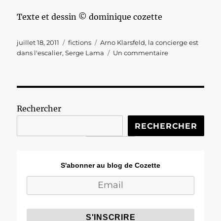
Texte et dessin © dominique cozette
Publié
Catégories
Étiquettes
juillet 18, 2011
fictions
Arno Klarsfeld
,
la concierge est
le
sur
dans l'escalier
,
Serge Lama
Un commentaire
Le
ver
est
dans
l’escalier
Rechercher
RECHERCHER
S'abonner au blog de Cozette