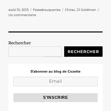
Publié
Catégories
Étiquettes
août 10, 2013
Fessebouqueries
Chirac
,
JJ Goldman
le
sur
Un commentaire
Fessebouqueries
#159
Rechercher
RECHERCHER
S'abonner au blog de Cozette