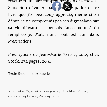
revenir et lui faire comprendre bien des choses.
Sans rien dévoiler, pas facile de parler de ce
livre que j’ai beaucoup apprécié, même si au
début, je ne comprenais pas ses digressions sur
sa vie d’avant, je pensais faussement à du
remplissage. Mais non. Tout est bon dans
Prescriptions
.
Prescriptions
de Jean-Marie Parisie, 2024 chez
Stock. 234 pages, 20 €.
Texte © dominique cozette
Publié
Catégories
Étiquettes
septembre 22, 2024
bouquins
Jen-Marc Parisis
,
le
maladie orpheline
,
Prescriptions