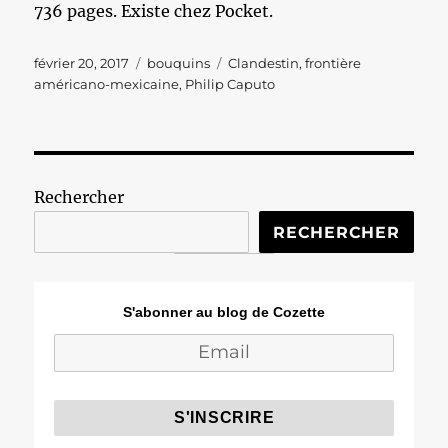
736 pages. Existe chez Pocket.
Publié
Catégories
Étiquettes
février 20, 2017
bouquins
Clandestin
,
frontière
le
américano-mexicaine
,
Philip Caputo
Rechercher
RECHERCHER
S'abonner au blog de Cozette