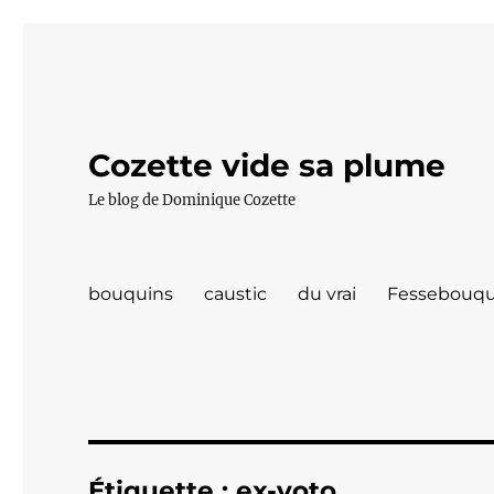
Cozette vide sa plume
Le blog de Dominique Cozette
bouquins
caustic
du vrai
Fessebouqu
Étiquette :
ex-voto