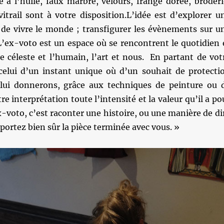
e à l’huile, faux marbre, velours, frange dorée, broderi
itrail sont à votre disposition.L’idée est d’explorer u
de vivre le monde ; transfigurer les évènements sur u
L’ex-voto est un espace où se rencontrent le quotidien 
le céleste et l’humain, l’art et nous. En partant de vot
t celui d’un instant unique où d’un souhait de protecti
 lui donnerons, grâce aux techniques de peinture ou 
re interprétation toute l’intensité et la valeur qu’il a po
x-voto, c’est raconter une histoire, ou une manière de di
ortez bien sûr la pièce terminée avec vous. »