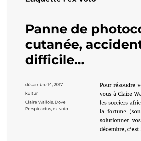
Panne de photoco
cutanée, accident
difficile…
Publié
décembre 14, 2017
Pour résoudre vo
le
Catégories
kultur
vous à Claire W
Étiquettes
Claire Wallois
,
Dove
les sorciers afr
Perspicacius
,
ex-voto
la fortune (son
solutionner vos
décembre, c’est