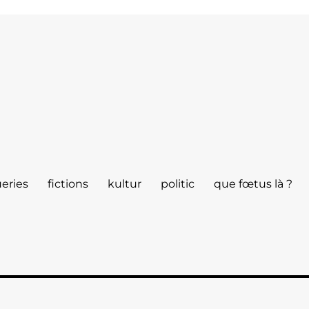
eries
fictions
kultur
politic
que fœtus là ?