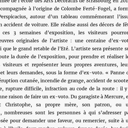
mée de l’école des Arts Décoratifs de Strasbourg en 201
accompagnée à l’origine de Colombe Ferté-Fogel, a for
erspicacius, autour d’un tableau commémorant l’iss
 accident de voiture. Elle réalise aussi des décors de fê
t ces 3 semaines d’exposition, les visiteurs pourro
uvres originales de l’artiste : une centaine d’ex-vo
i que le grand retable de l’Eté. L’artiste sera présente s
ute la durée de l’exposition, pour prendre et réaliser l
isiteurs et représenter leurs propres aventures, leu
et leurs demandes, sous la forme d’ex-voto. « Panne 
ruption cutanée, incendie de grange, accident de scoote
, rupture difficile, infraction au code de la route : il y
ne raison de faire un ex-voto. Du garagiste à Mercure, 
t Christophe, sa propre mère, son patron, ou 
e, nombreuses sont les personnes à qui s’adresser p
osée pour demander une faveur, ou remercier, suite à 