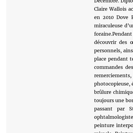
Décembre. Diplô
Claire Wallois 
en 2010 Dove P
miraculeuse d’un
foraine.Pendan
découvrir des œ
personnels, ains
place pendant to
commandes des v
remerciements, 
photocopieuse, é
brûlure chimique
toujours une bon
passant par S
ophtalmologist
peinture interp