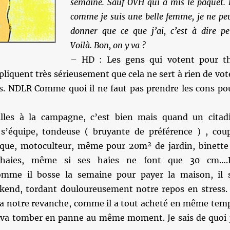
semaine. Sauf OVH qui a mis le paquet. 
comme je suis une belle femme, je ne pe
donner que ce que j’ai, c’est à dire pe
Voilà. Bon, on y va ?
– HD : Les gens qui votent pour t
xpliquent très sérieusement que cela ne sert à rien de vot
. NDLR Comme quoi il ne faut pas prendre les cons po
lles à la campagne, c’est bien mais quand un citad
 il s’équipe, tondeuse ( bruyante de préférence ) , cou
ique, motoculteur, même pour 20m² de jardin, binette
e haies, même si ses haies ne font que 30 cm….
mme il bosse la semaine pour payer la maison, il 
kend, tordant douloureusement notre repos en stress. 
 a notre revanche, comme il a tout acheté en même tem
ut va tomber en panne au même moment. Je sais de quoi 