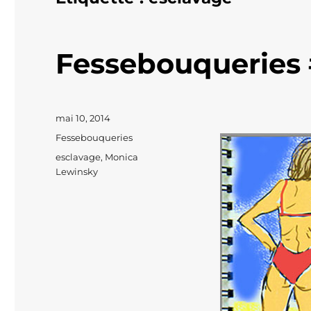
Fessebouqueries #
Publié
mai 10, 2014
le
Catégories
Fessebouqueries
Étiquettes
esclavage
,
Monica
Lewinsky