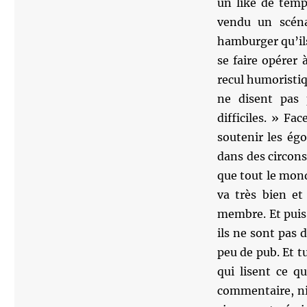
un like de temp
vendu un scéna
hamburger qu’ils
se faire opérer
recul humoristiq
ne disent pas 
difficiles. » Fa
soutenir les ég
dans des circon
que tout le mond
va très bien et
membre. Et puis,
ils ne sont pas d
peu de pub. Et tu
qui lisent ce q
commentaire, ni 