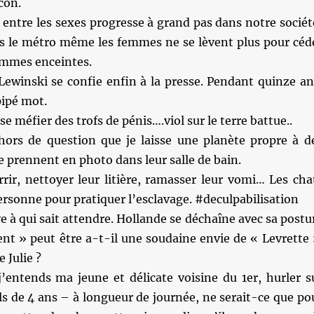
 con.
 entre les sexes progresse à grand pas dans notre sociét
 le métro même les femmes ne se lèvent plus pour céd
emmes enceintes.
Lewinski se confie enfin à la presse. Pendant quinze an
pipé mot.
e méfier des trofs de pénis….viol sur le terre battue..
hors de question que je laisse une planète propre à d
se prennent en photo dans leur salle de bain.
rir, nettoyer leur litière, ramasser leur vomi… Les cha
rsonne pour pratiquer l’esclavage. #deculpabilisation
ve à qui sait attendre. Hollande se déchaîne avec sa postu
nt » peut être a-t-il une soudaine envie de « Levrette 
 Julie ?
entends ma jeune et délicate voisine du 1er, hurler s
ls de 4 ans – à longueur de journée, ne serait-ce que po