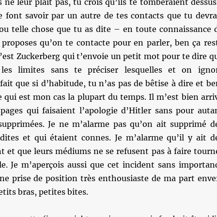
s ne leur plaît pas, tu crois qu’ils te tomberaient dessus
e font savoir par un autre de tes contacts que tu devra
 ou telle chose que tu as dite – en toute connaissance 
u proposes qu’on te contacte pour en parler, ben ça res
c’est Zuckerberg qui t’envoie un petit mot pour te dire q
les limites sans te préciser lesquelles et on igno
ait que si d’habitude, tu n’as pas de bêtise à dire et be
ce qui est mon cas la plupart du temps. Il m’est bien arri
 pages qui faisaient l’apologie d’Hitler sans pour auta
 supprimées. Je ne m’alarme pas qu’on ait supprimé d
 dites et qui étaient connes. Je m’alarme qu’il y ait d
t et que leurs médiums ne se refusent pas à faire tourn
le. Je m’aperçois aussi que cet incident sans importan
ne prise de position très enthousiaste de ma part enve
tits bras, petites bites.