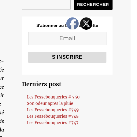
RECHERCHER
S'abonner au blog de Cozette
x-
ée
ur
Derniers post
ce
ir
Les Fessebouqueries # 750
e-
Son odeur après la pluie
Les Fessebouqueries #749
hé
Les Fessebouqueries #748
de
Les Fessebouqueries #747
la