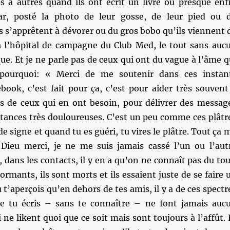
s à autres quand ils ont écrit un livre ou presque enf
r, posté la photo de leur gosse, de leur pied ou 
 s’apprêtent à dévorer ou du gros bobo qu’ils viennent 
 à l’hôpital de campagne du Club Med, le tout sans auc
ue. Et je ne parle pas de ceux qui ont du vague à l’âme q
pourquoi: « Merci de me soutenir dans ces instan
cebook, c’est fait pour ça, c’est pour aider très souvent
os de ceux qui en ont besoin, pour délivrer des messag
stances très douloureuses. C’est un peu comme ces plâtr
e signe et quand tu es guéri, tu vires le plâtre. Tout ça 
 Dieu merci, je ne me suis jamais cassé l’un ou l’aut
 dans les contacts, il y en a qu’on ne connaît pas du tou
ormants, ils sont morts et ils essaient juste de se faire 
 t’aperçois qu’en dehors de tes amis, il y a de ces spectr
ue tu écris – sans te connaître – ne font jamais auc
ne likent quoi que ce soit mais sont toujours à l’affût. 