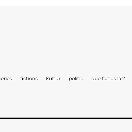
eries
fictions
kultur
politic
que fœtus là ?