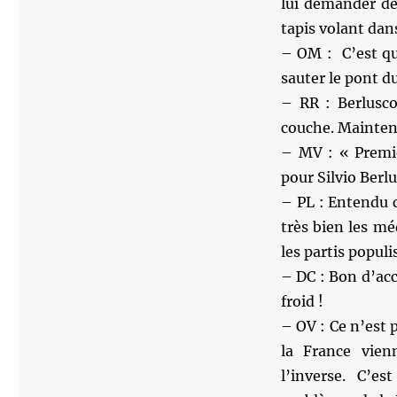
lui demander de
tapis volant dan
– OM : C’est qu
sauter le pont du
– RR : Berlusco
couche. Maintena
– MV : « Premi
pour Silvio Berlu
– PL : Entendu c
très bien les mé
les partis populi
– DC : Bon d’acc
froid !
– OV : Ce n’est 
la France vien
l’inverse. C’e