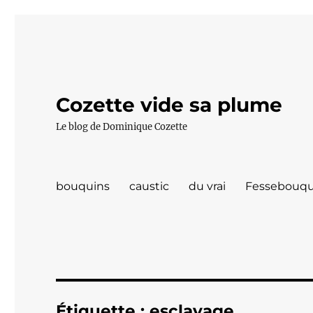
Cozette vide sa plume
Le blog de Dominique Cozette
bouquins
caustic
du vrai
Fessebouqu
Étiquette :
esclavage