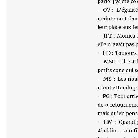
parle, j’ai été ce
– OV : L’égalité
maintenant dans
leur place aux f
– JPT : Monica 
elle n’avait pas 
– HD : Toujours s
– MSG : Il est 
petits cons qui 
– MS : Les nour
n’ont attendu pe
– PG : Tout arri
de « retourneme
mais qu’en pense
– HM : Quand j’
Aladdin – son fi