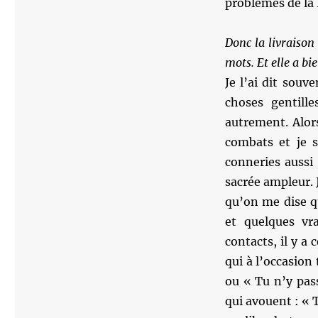
problèmes de la 
Donc la livraison
mots. Et elle a bi
Je l’ai dit souv
choses gentill
autrement. Alors
combats et je s
conneries aussi
sacrée ampleur. J
qu’on me dise q
et quelques vra
contacts, il y a
qui à l’occasion
ou « Tu n’y pas
qui avouent : « T