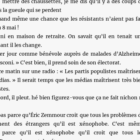
 mettre des chaussettes, je me dis qu’il y a des coups 
s la gueule qui se perdent
and même une chance que les résistants n’aient pas fa
 8 mai !
ni en maison de retraite. On savait qu’il en tenait u
nt il les change.
er jour comme bénévole auprès de malades d’Alzheim
sconi. » C’est bien, il prend soin de son électorat.
e matin sur une radio : « Les partis populistes maîtrise
dias. » Il serait temps que les médias maîtrisent très bi
stes.
ord, il pleut. hé bien figurez-vous que ça ne fait nichon 
pas parce qu’Éric Zemmour croit que tous les problèmes 
nent des étrangers qu’il est xénophobe. C’est mê
st parce qu’il est xénophobe qu’il croit que tous l