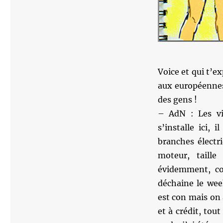
Voice et qui t’e
aux européennes
des gens !
– AdN : Les vi
s’installe ici,
branches électr
moteur, taill
évidemment, co
déchaine le wee
est con mais on
et à crédit, to