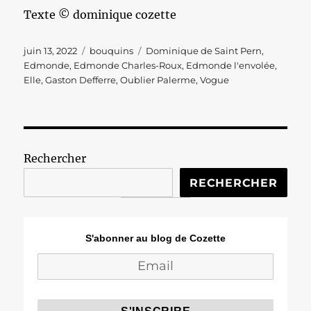
Texte © dominique cozette
Publié
Catégories
Étiquettes
juin 13, 2022
bouquins
Dominique de Saint Pern
,
le
Edmonde
,
Edmonde Charles-Roux
,
Edmonde l'envolée
,
Elle
,
Gaston Defferre
,
Oublier Palerme
,
Vogue
Rechercher
RECHERCHER
S'abonner au blog de Cozette