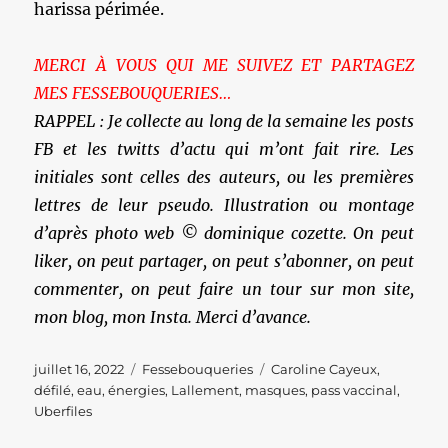
harissa périmée.
MERCI À VOUS QUI ME SUIVEZ ET PARTAGEZ
MES FESSEBOUQUERIES…
RAPPEL : Je collecte au long de la semaine les posts
FB et les twitts d’actu qui m’ont fait rire. Les
initiales sont celles des auteurs, ou les premières
lettres de leur pseudo. Illustration ou montage
d’après photo web © dominique cozette. On peut
liker, on peut partager, on peut s’abonner, on peut
commenter, on peut faire un tour sur mon site,
mon blog, mon Insta. Merci d’avance.
Publié
Catégories
Étiquettes
juillet 16, 2022
Fessebouqueries
Caroline Cayeux
,
le
défilé
,
eau
,
énergies
,
Lallement
,
masques
,
pass vaccinal
,
Uberfiles