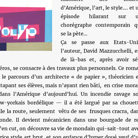
d’Amérique, l’art, le style…. et 
épisode hilarant sur 
chorégraphe contemporain q
se la pète…
Ça se passe aux Etats-Uni
l’auteur, David Mazzucchelli, e
de là-bas et, après avoir sé
éros, se consacre à des travaux plus personnels. Ce rom
 le parcours d’un architecte « de papier », théoricien 
 tapant ses élèves, mais n’ayant rien bâti, en crise mora
dans l’Amérique d’aujourd’hui. Un incendie ravage s
-yorkais bordélique — il a été largué par sa chouet
le la route, seulement vêtu de ses frusques cracra, da
fonde. Il devient mécanicien dans une bourgade de r
’en cut, on découvre sa vie de mondain qui-sait-tout av
ice style art brut, et son enfance d’hyper doué veuf d’