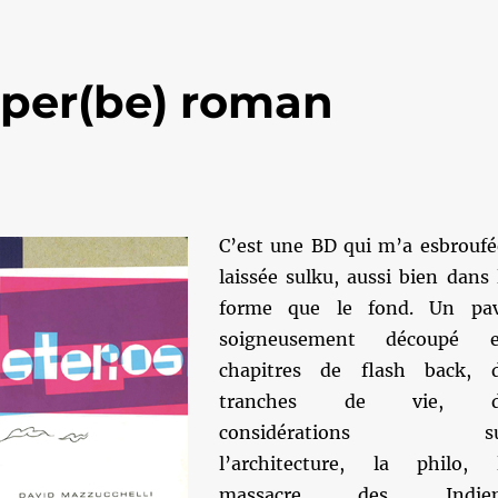
uper(be) roman
C’est une BD qui m’a esbroufé
laissée sulku, aussi bien dans 
forme que le fond. Un pa
soigneusement découpé 
chapitres de flash back, 
tranches de vie, d
considérations su
l’architecture, la philo, 
massacre des Indien