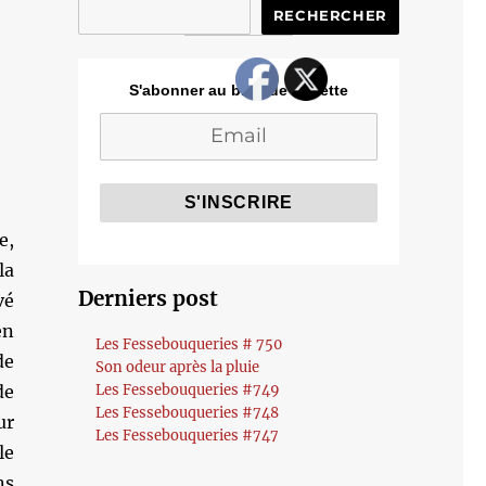
RECHERCHER
S'abonner au blog de Cozette
e,
la
Derniers post
vé
en
Les Fessebouqueries # 750
de
Son odeur après la pluie
e
Les Fessebouqueries #749
Les Fessebouqueries #748
r
Les Fessebouqueries #747
le
s