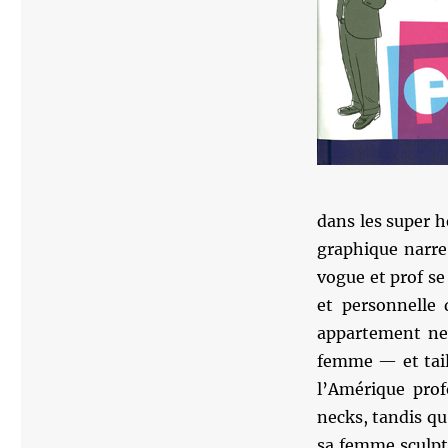
dans les super h
graphique narre
vogue et prof se
et personnelle 
appartement new
femme — et tail
l’Amérique pro
necks, tandis qu
sa femme sculptr