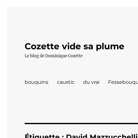
Cozette vide sa plume
Le blog de Dominique Cozette
bouquins
caustic
du vrai
Fessebouqu
Étiquette :
David Mazzucchelli