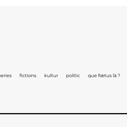
eries
fictions
kultur
politic
que fœtus là ?