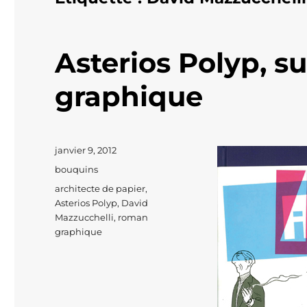
Asterios Polyp, s
graphique
Publié
janvier 9, 2012
le
Catégories
bouquins
Étiquettes
architecte de papier
,
Asterios Polyp
,
David
Mazzucchelli
,
roman
graphique