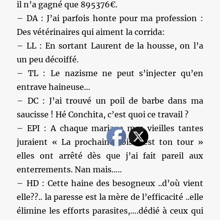
il n’a gagné que 895376€.
– DA : J’ai parfois honte pour ma profession :
Des vétérinaires qui aiment la corrida:
– LL : En sortant Laurent de la housse, on l’a
un peu décoiffé.
– TL : Le nazisme ne peut s’injecter qu’en
entrave haineuse…
– DC : J’ai trouvé un poil de barbe dans ma
saucisse ! Hé Conchita, c’est quoi ce travail ?
– EPI : A chaque mariage mes vieilles tantes
juraient « La prochaine fois c’est ton tour »
elles ont arrêté dès que j’ai fait pareil aux
enterrements. Nan mais…..
– HD : Cette haine des besogneux ..d’où vient
elle??.. la paresse est la mère de l’efficacité ..elle
élimine les efforts parasites,….dédié à ceux qui