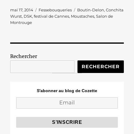
Publié
Catégories
Étiquettes
mai 17, 2014
Fessebouqueries
Boutin-Delon
,
Conchita
le
Wurst
,
DSK
,
festival de Cannes
,
Moustaches
,
Salon de
Montrouge
Rechercher
RECHERCHER
S'abonner au blog de Cozette