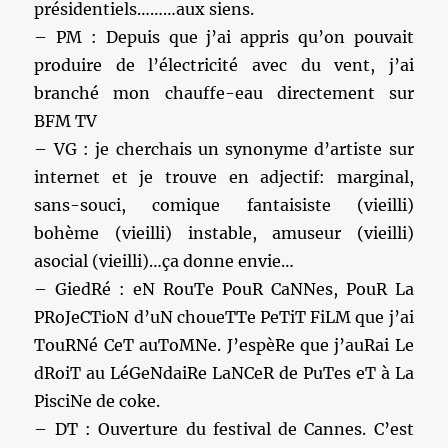
présidentiels………aux siens.
– PM : Depuis que j’ai appris qu’on pouvait
produire de l’électricité avec du vent, j’ai
branché mon chauffe-eau directement sur
BFM TV
– VG : je cherchais un synonyme d’artiste sur
internet et je trouve en adjectif: marginal,
sans-souci, comique fantaisiste (vieilli)
bohème (vieilli) instable, amuseur (vieilli)
asocial (vieilli)…ça donne envie…
– GiedRé : eN RouTe PouR CaNNes, PouR La
PRoJeCTioN d’uN choueTTe PeTiT FiLM que j’ai
TouRNé CeT auToMNe. J’espèRe que j’auRai Le
dRoiT au LéGeNdaiRe LaNCeR de PuTes eT à La
PisciNe de coke.
– DT : Ouverture du festival de Cannes. C’est