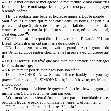
– FB : le mot dossier le mot agenda le mot facture le mot emmerdes
le mot courriers le mot ranger le mot payer le mot payer le mot payer
ô rentrée poème
– TE : Je souhaite une belle et heureuse année à tout le monde !
Sauf à celles et ceux qui m’ont chier dans les bottes, et j’en ai 4
paires, ainsi que 5 paires de bottines, ça en fait des crotteux et des
crotteuses… pour ceux-là, je ne leur souhaite rien, même pas de mal,
c’est déjà trop 🙂
– CG : Je ne sais plus quoi dire…L’ouverture du Dakar de 2011 au
Brésil…Mais ils n’en ont pas marre du ridicule ??
– DB : Le docteur est venu, il avait un grand nez et il gouttait du
nez. Je lui au dit de rentrer chez lui et je l ai payé avec un disque qu’
il adorait.
– OVH : Horreur! J’ai rêvé que mon mari me demandait de partager
les frais du ménage.
– VR va faire un peu de méninges sous son crâne.
– DT : TEACHER: Now, Simon, tell me frankly, do you say
prayers before eating? SIMON: No sir, I don’t have to, my Mom is
a good cook.
– AO : En comptant la bière, le gruyère râpé et les chewing-gums, je
mange bien 5 fruits et légumes frais par jour.
– AO : mon lavabo vient d’être remplacé par un formidable rince-
oeil dans lequel je peux au moins mettre genre…. et bien rien…
– TP: Qui pourrait faire taire Jacques Séguela ?