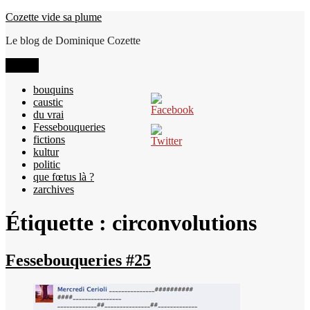
Aller
Cozette vide sa plume
au
Le blog de Dominique Cozette
contenu
Menu
bouquins
caustic
du vrai
Fessebouqueries
fictions
kultur
politic
que fœtus là ?
zarchives
Étiquette :
circonvolutions
Fessebouqueries #25