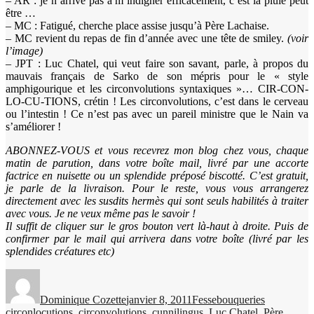
– AR : je n’arrive pas à m’indigner efficacement, c’est la pluie peut
être …
– MC : Fatigué, cherche place assise jusqu’à Père Lachaise.
– MC revient du repas de fin d’année avec une tête de smiley.
(voir
l’image)
– JPT : Luc Chatel, qui veut faire son savant, parle, à propos du
mauvais français de Sarko de son mépris pour le « style
amphigourique et les circonvolutions syntaxiques »… CIR-CON-
LO-CU-TIONS, crétin ! Les circonvolutions, c’est dans le cerveau
ou l’intestin ! Ce n’est pas avec un pareil ministre que le Nain va
s’améliorer !
ABONNEZ-VOUS et vous recevrez mon blog chez vous, chaque
matin de parution, dans votre boîte mail, livré par une accorte
factrice en nuisette ou un splendide préposé biscotté. C’est gratuit,
je parle de la livraison. Pour le reste, vous vous arrangerez
directement avec les susdits hermès qui sont seuls habilités à traiter
avec vous. Je ne veux même pas le savoir !
Il suffit de cliquer sur le gros bouton vert là-haut à droite. Puis de
confirmer par le mail qui arrivera dans votre boîte (livré par les
splendides créatures etc)
Auteur
Publié
Catégories
Étiquettes
le
Dominique Cozette
janvier 8, 2011
Fessebouqueries
circonlocutions
,
circonvolutions
,
cunnilingus
,
Luc Chatel
,
Père