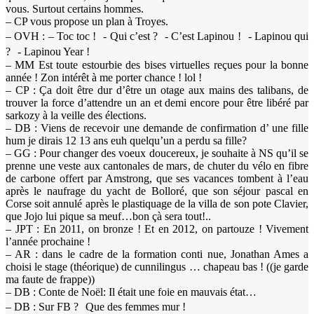
vous. Surtout certains hommes.
– CP vous propose un plan à Troyes.
– OVH : – Toc toc ! - Qui c’est ? - C’est Lapinou ! - Lapinou qui
? - Lapinou Year !
– MM Est toute estourbie des bises virtuelles reçues pour la bonne
année ! Zon intérêt à me porter chance ! lol !
– CP : Ça doit être dur d’être un otage aux mains des talibans, de
trouver la force d’attendre un an et demi encore pour être libéré par
sarkozy à la veille des élections.
– DB : Viens de recevoir une demande de confirmation d’ une fille
hum je dirais 12 13 ans euh quelqu’un a perdu sa fille?
– GG : Pour changer des voeux doucereux, je souhaite à NS qu’il se
prenne une veste aux cantonales de mars, de chuter du vélo en fibre
de carbone offert par Amstrong, que ses vacances tombent à l’eau
après le naufrage du yacht de Bolloré, que son séjour pascal en
Corse soit annulé après le plastiquage de la villa de son pote Clavier,
que Jojo lui pique sa meuf…bon çà sera tout!..
– JPT : En 2011, on bronze ! Et en 2012, on partouze ! Vivement
l’année prochaine !
– AR : dans le cadre de la formation conti nue, Jonathan Ames a
choisi le stage (théorique) de cunnilingus … chapeau bas ! ((je garde
ma faute de frappe))
– DB : Conte de Noël: Il était une foie en mauvais état…
– DB : Sur FB ? Que des femmes mur !