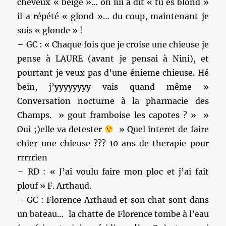
cheveux « beige »… on lui a dit « tu es blond »
il a répété « glond »… du coup, maintenant je
suis « glonde » !
– GC : « Chaque fois que je croise une chieuse je
pense à LAURE (avant je pensai à Nini), et
pourtant je veux pas d’une énieme chieuse. Hé
bein, j’yyyyyyyy vais quand même »
Conversation nocturne à la pharmacie des
Champs. » gout framboise les capotes ? » »
Oui ;)elle va detester
» Quel interet de faire
chier une chieuse ??? 10 ans de therapie pour
rrrrrien
– RD : « J’ai voulu faire mon ploc et j’ai fait
plouf » F. Arthaud.
– GC : Florence Arthaud et son chat sont dans
un bateau… la chatte de Florence tombe à l’eau