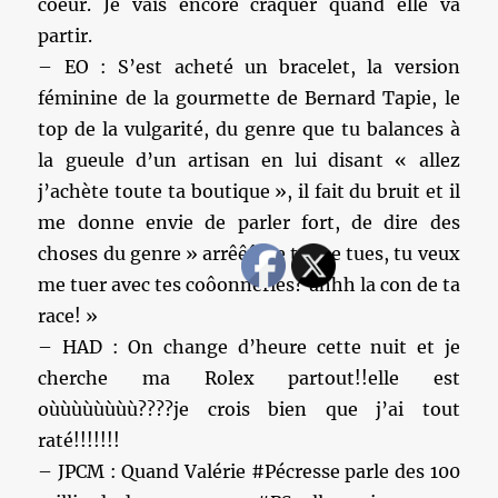
coeur. Je vais encore craquer quand elle va
partir.
– EO : S’est acheté un bracelet, la version
féminine de la gourmette de Bernard Tapie, le
top de la vulgarité, du genre que tu balances à
la gueule d’un artisan en lui disant « allez
j’achète toute ta boutique », il fait du bruit et il
me donne envie de parler fort, de dire des
choses du genre » arrêêêête tu me tues, tu veux
me tuer avec tes coôonneries? ahhh la con de ta
race! »
– HAD : On change d’heure cette nuit et je
cherche ma Rolex partout!!elle est
oùùùùùùùù????je crois bien que j’ai tout
raté!!!!!!!
– JPCM : Quand Valérie #Pécresse parle des 100