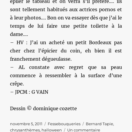
épiler le tableau et on verra s’il préfère…. ils
sont tellement habitués aux actrices pornos et
à leur photos…. Bon on va essayer dès que j’ai le
temps de lui faire une petite toilette à la
dame….
– HV : J’ai un acheté un petit Bordeaux pas
cher chez l’épicier du coin, eh bien il est
franchement dégueulasse.
– AL constate avec regret que sa peau
commence à ressembler à la surface d’une
crêpe.
– JPCM : G VAIN
Dessin © dominique cozette
Publié
Catégories
Étiquettes
novembre 5, 2011
Fessebouqueries
Bernard Tapie
,
le
sur
chrysanthèmes
,
halloween
Un commentaire