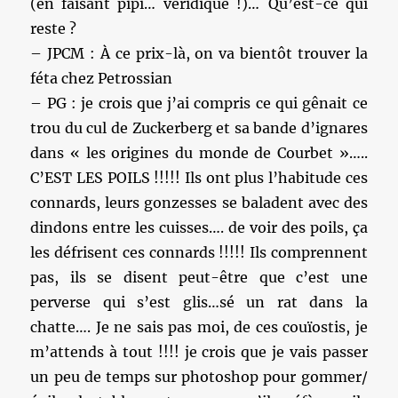
(en faisant pipi… véridique !)… Qu’est-ce qui
reste ?
– JPCM : À ce prix-là, on va bientôt trouver la
féta chez Petrossian
– PG : je crois que j’ai compris ce qui gênait ce
trou du cul de Zuckerberg et sa bande d’ignares
dans « les origines du monde de Courbet »…..
C’EST LES POILS !!!!! Ils ont plus l’habitude ces
connards, leurs gonzesses se baladent avec des
dindons entre les cuisses…. de voir des poils, ça
les défrisent ces connards !!!!! Ils comprennent
pas, ils se disent peut-être que c’est une
perverse qui s’est glis…sé un rat dans la
chatte…. Je ne sais pas moi, de ces couïostis, je
m’attends à tout !!!! je crois que je vais passer
un peu de temps sur photoshop pour gommer/